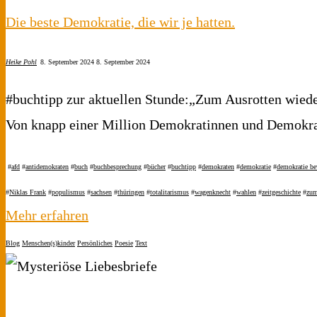
Die beste Demokratie, die wir je hatten.
Heike Pohl
8. September 2024
8. September 2024
#buchtipp zur aktuellen Stunde:„Zum Ausrotten wied
Von knapp einer Million Demokratinnen und Demokra
#
afd
#
antidemokraten
#
buch
#
buchbesprechung
#
bücher
#
buchtipp
#
demokraten
#
demokratie
#
demokratie b
#
Niklas Frank
#
populismus
#
sachsen
#
thüringen
#
totalitarismus
#
wagenknecht
#
wahlen
#
zeitgeschichte
#
zum
"Die
Mehr erfahren
beste
Blog
Menschen(s)kinder
Persönliches
Poesie
Text
Demokratie,
die
wir