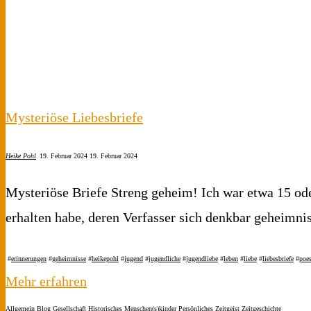
je
hatten."
Mysteriöse Liebesbriefe
Heike Pohl
19. Februar 2024
19. Februar 2024
Mysteriöse Briefe Streng geheim! Ich war etwa 15 oder
erhalten habe, deren Verfasser sich denkbar geheimni
#
erinnerungen
#
geheimnisse
#
heikepohl
#
jugend
#
jugendliche
#
jugendliebe
#
leben
#
liebe
#
liebesbriefe
#
poes
"Mysteriöse
Mehr erfahren
Liebesbriefe"
Allgemein
Blog
Gesellschaft
Historisches
Menschen(s)kinder
Persönliches
Zeitgeist
Zeitgeschichte