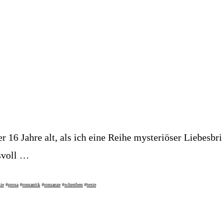
 16 Jahre alt, als ich eine Reihe mysteriöser Liebesbr
svoll …
ie
#
prosa
#
romantik
#
romanze
#
schreiben
#
texte