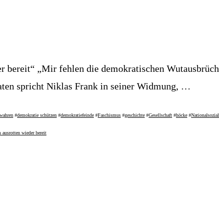
er bereit“ „Mir fehlen die demokratischen Wutausbrüc
ten spricht Niklas Frank in seiner Widmung, …
ewahren
#
demokratie schützen
#
demokratiefeinde
#
Faschismus
#
geschichte
#
Gesellschaft
#
höcke
#
Nationalsozia
 ausrotten wieder bereit