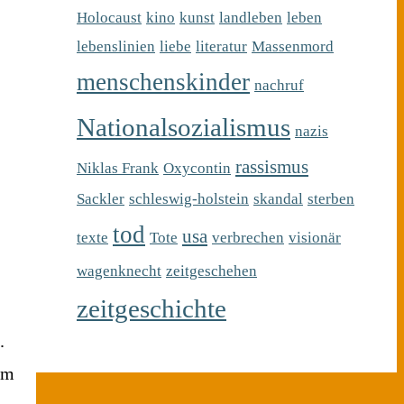
Holocaust
kino
kunst
landleben
leben
lebenslinien
liebe
literatur
Massenmord
menschenskinder
nachruf
Nationalsozialismus
nazis
rassismus
Niklas Frank
Oxycontin
Sackler
schleswig-holstein
skandal
sterben
tod
usa
texte
Tote
verbrechen
visionär
wagenknecht
zeitgeschehen
zeitgeschichte
.
em