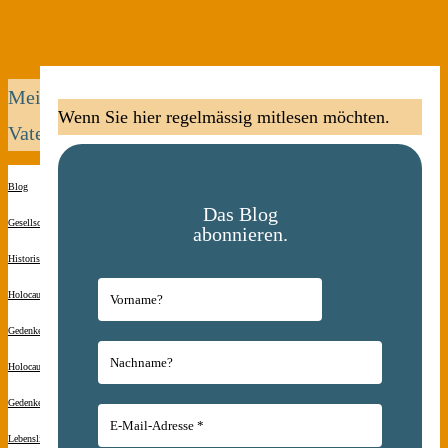
Mein
Wenn Sie hier regelmässig mitlesen möchten.
Vater
Blog
Das Blog
Gesellschaft
abonnieren.
Historisches
Holocaust-
Gedenken
Holocaust-
Gedenken
Lebenslinien