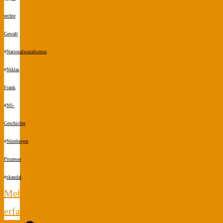
rechte
Gewalt
#
Nationalsozialismus
#
Niklas
Frank
#
NS-
Geschichte
#
Nürnberger
Prozesse
#
skandal
Mehr
erfahren