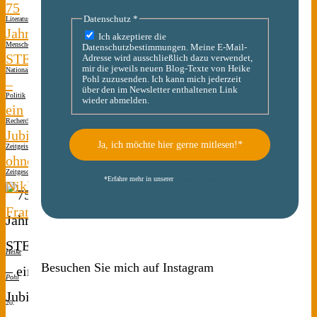
75
Datenschutz
*
Literatur
Jahre
Ich akzeptiere die
Menschen(s)kinder
Datenschutzbestimmungen. Meine E-Mail-
STERN
Adresse wird ausschließlich dazu verwendet,
mir die jeweils neuen Blog-Texte von Heike
Nationalsozialismus
Pohl zuzusenden. Ich kann mich jederzeit
–
über den im Newsletter enthaltenen Link
Politik
wieder abmelden.
ein
Recherche
Jubiläum
Zeitgeist
ohne
Zeitgeschichte
1 Kommentar
*
Erfahre mehr in unserer
Datenschutzerklärung
Niklas
Frank
Heike
Besuchen Sie mich auf Instagram
Pohl
20.