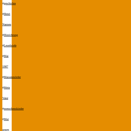
#
geschichte
#
Henri
Nannen
#
Hinrichtung
#
Leserbriefe
#
Mai
1987
#
Massenmörder
#
Mein
Vater
#
menschenskinder
#
Mut
gegen