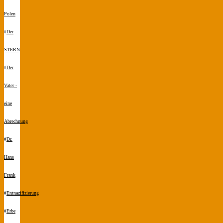
Polen
#
Der
STERN
#
Der
Vater -
eine
Abrechnung
#
Dr.
Hans
Frank
#
Entnazifizierung
#
Erbe