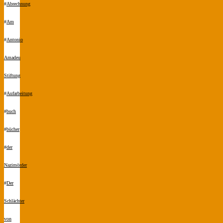
#
Abrechnung
#
Am
#
Antonio
Amadeu
Stiftung
#
Aufarbeitung
#
buch
#
bücher
#
der
Nazimörder
#
Der
Schlächter
von