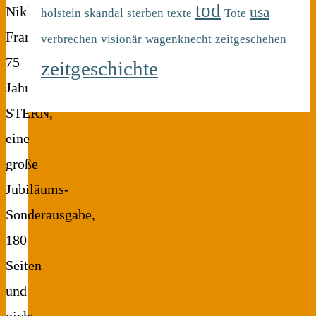
tod
usa
Niklas
holstein
skandal
sterben
texte
Tote
Frank
verbrechen
visionär
wagenknecht
zeitgeschehen
75
zeitgeschichte
Jahre
STERN,
eine
große
Jubiläums-
Sonderausgabe,
180
Seiten
und
nicht