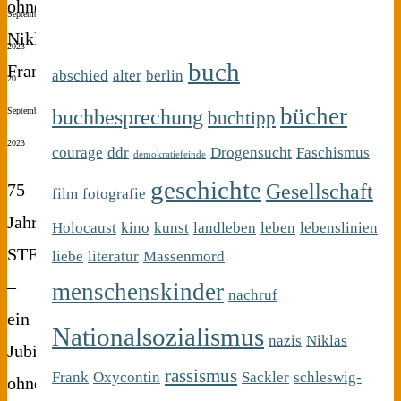
September
2023
buch
abschied
alter
berlin
20.
bücher
buchbesprechung
September
buchtipp
2023
courage
ddr
Drogensucht
Faschismus
demokratiefeinde
geschichte
Gesellschaft
75
film
fotografie
Jahre
Holocaust
kino
kunst
landleben
leben
lebenslinien
STERN
liebe
literatur
Massenmord
–
menschenskinder
nachruf
ein
Nationalsozialismus
nazis
Niklas
Jubiläum
rassismus
Frank
Oxycontin
Sackler
schleswig-
ohne