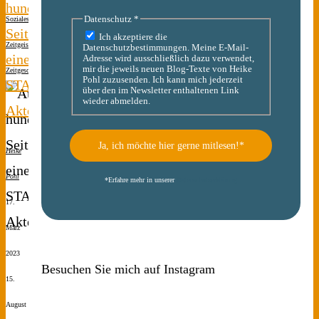
hunderten
Datenschutz
*
Soziales
Seiten
Ich akzeptiere die
Zeitgeist
Datenschutzbestimmungen. Meine E-Mail-
einer
Adresse wird ausschließlich dazu verwendet,
mir die jeweils neuen Blog-Texte von Heike
Zeitgeschichte
Pohl zuzusenden. Ich kann mich jederzeit
STASI-
über den im Newsletter enthaltenen Link
wieder abmelden.
Akte
Heike
Pohl
*
Erfahre mehr in unserer
Datenschutzerklärung
17.
März
2023
Besuchen Sie mich auf Instagram
15.
August