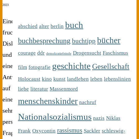
2023
Eine
buch
abschied
alter
berlin
fruchtbare
bücher
buchbesprechung
buchtipp
Diskussion
courage
ddr
Drogensucht
Faschismus
und
demokratiefeinde
geschichte
Gesellschaft
eine
film
fotografie
Antwort
Holocaust
kino
kunst
landleben
leben
lebenslinien
auf
liebe
literatur
Massenmord
eine
menschenskinder
nachruf
sehr
Nationalsozialismus
nazis
Niklas
persönliche
rassismus
Frank
Oxycontin
Sackler
schleswig-
Frage