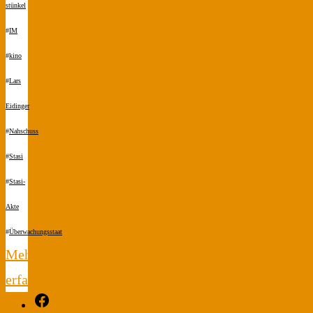
stünkel
#
IM
#
kino
#
Lars
Eidinger
#
Nahschuss
#
Stasi
#
Stasi-
Akte
#
Überwachungsstaat
Mehr
erfahren
Facebook
"Aus