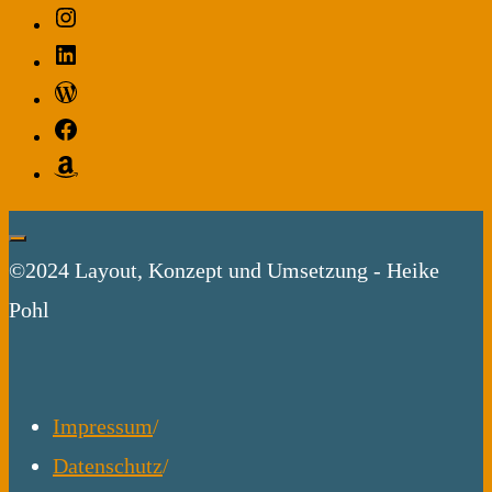
Instagram
hunderten
LinkedIn
Seiten
WordPress
einer
Facebook
STASI-
Amazon
Akte"
©2024 Layout, Konzept und Umsetzung - Heike
Pohl
Impressum
/
Datenschutz
/