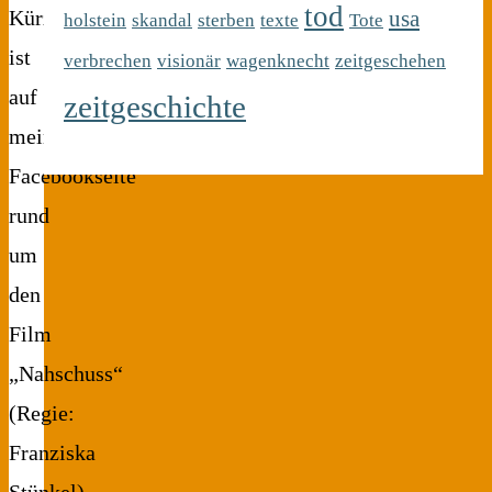
tod
usa
Kürzlich
holstein
skandal
sterben
texte
Tote
ist
verbrechen
visionär
wagenknecht
zeitgeschehen
auf
zeitgeschichte
meiner
Facebookseite
rund
um
den
Film
„Nahschuss“
(Regie:
Franziska
Stünkel)