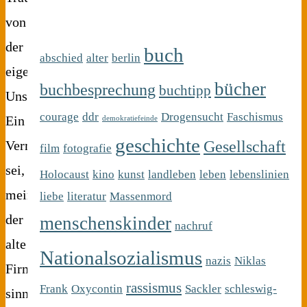
von
der
buch
abschied
alter
berlin
eigenen
bücher
buchbesprechung
buchtipp
Unsterblichkeit.
courage
ddr
Drogensucht
Faschismus
Ein
demokratiefeinde
geschichte
Gesellschaft
Vermächtnis
film
fotografie
sei,
Holocaust
kino
kunst
landleben
leben
lebenslinien
meinte
liebe
literatur
Massenmord
der
menschenskinder
nachruf
alte
Nationalsozialismus
nazis
Niklas
Firmenpatriarch
rassismus
Frank
Oxycontin
Sackler
schleswig-
sinngemäß,