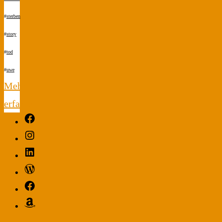
#
sterben
#
story
#
tod
#
uwe
Mehr
erfahren
Facebook
"Nüschtjanüscht."
Instagram
LinkedIn
WordPress
Facebook
Amazon