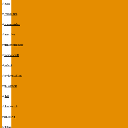
#
leben
#
lebenslinien
#
lebensweisheit
#
menschen
#
menschenskinder
#
nachbarschaft
#
nachruf
#
norddeutschland
#
philosophie
#
platt
#
plattdeutsch
#
schleswig-
holstein