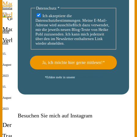
Macht.
Datenschutz
*
hinterlassen
Verbrechen.
Ich akzeptiere die
Datenschutzbestimmungen. Meine E-Mail-
Adresse wird ausschließlich dazu verwendet,
mir die jeweils neuen Blog-Texte von Heike
Heike
Pohl zuzusenden. Ich kann mich jederzeit
über den im Newsletter enthaltenen Link
Pohl
wieder abmelden.
15.
August
2023
*
Erfahre mehr in unserer
Datenschutzerklärung
15.
August
2023
Besuchen Sie mich auf Instagram
Der
Traum