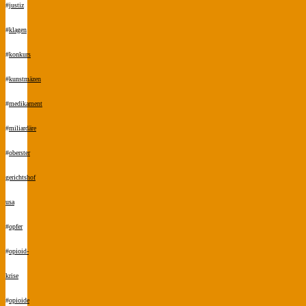
#
justiz
#
klagen
#
konkurs
#
kunstmäzen
#
medikament
#
miliardäre
#
oberster
gerichtshof
usa
#
opfer
#
opioid-
krise
#
opioide