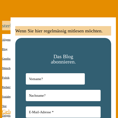
sterben
Wenn Sie hier regelmässig mitlesen möchten.
Allgemein
Blog
Das Blog
Gesellschaft
abonnieren.
Menschen(s)kinder
Politik
Recherche
Soziales
Text
Geld.
Zeitgeist
Kommentar