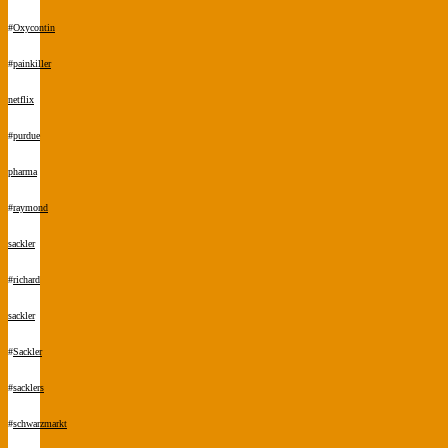
#
Oxycontin
#
painkiller
netflix
#
purdue
pharma
#
raymond
sackler
#
richard
sackler
#
Sackler
#
sacklers
#
schwarzmarkt