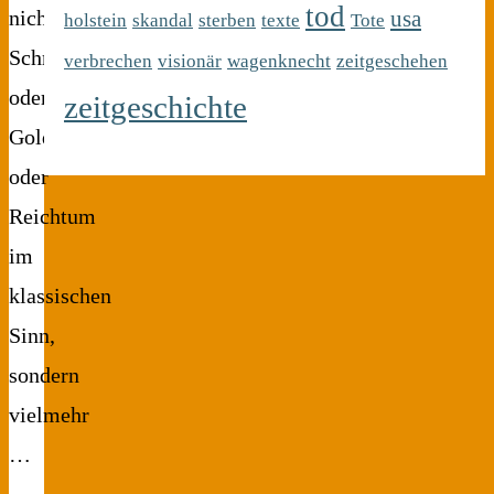
tod
usa
nicht
holstein
skandal
sterben
texte
Tote
Schmuck
verbrechen
visionär
wagenknecht
zeitgeschehen
oder
zeitgeschichte
Gold
oder
Reichtum
im
klassischen
Sinn,
sondern
vielmehr
…