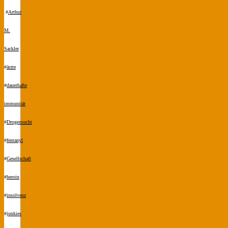
#
Arthur
M.
Sackler
#
ärzte
#
dauerhafte
immunität
#
Drogensucht
#
fentanyl
#
Gesellschaft
#
heroin
#
insolvenz
#
junkies