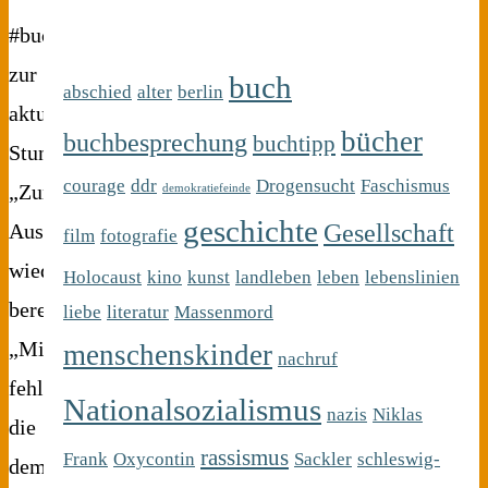
#buchtipp
zur
buch
abschied
alter
berlin
aktuellen
bücher
buchbesprechung
buchtipp
Stunde:
courage
ddr
Drogensucht
Faschismus
„Zum
demokratiefeinde
geschichte
Gesellschaft
Ausrotten
film
fotografie
wieder
Holocaust
kino
kunst
landleben
leben
lebenslinien
bereit“
liebe
literatur
Massenmord
„Mir
menschenskinder
nachruf
fehlen
Nationalsozialismus
nazis
Niklas
die
rassismus
Frank
Oxycontin
Sackler
schleswig-
demokratischen