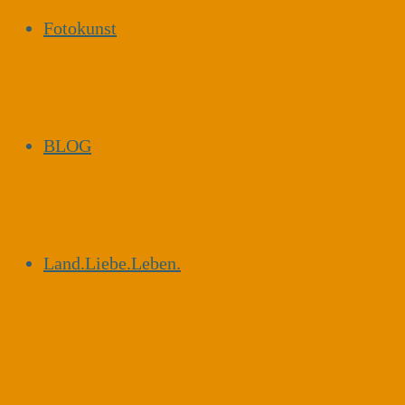
Fotokunst
BLOG
Land.Liebe.Leben.