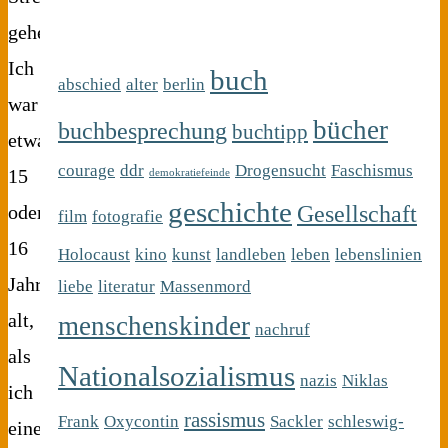
geheim!
Ich
buch
abschied
alter
berlin
war
bücher
buchbesprechung
buchtipp
etwa
courage
ddr
Drogensucht
Faschismus
15
demokratiefeinde
geschichte
Gesellschaft
oder
film
fotografie
16
Holocaust
kino
kunst
landleben
leben
lebenslinien
Jahre
liebe
literatur
Massenmord
alt,
menschenskinder
nachruf
als
Nationalsozialismus
nazis
Niklas
ich
rassismus
Frank
Oxycontin
Sackler
schleswig-
eine