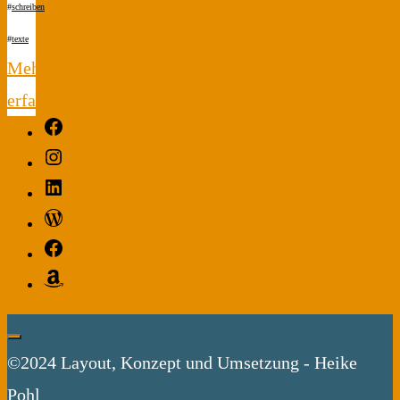
#
schreiben
#
texte
Mehr
erfahren
Facebook
"Mysteriöse
Instagram
Liebesbriefe"
LinkedIn
WordPress
Facebook
Amazon
©2024 Layout, Konzept und Umsetzung - Heike
Pohl