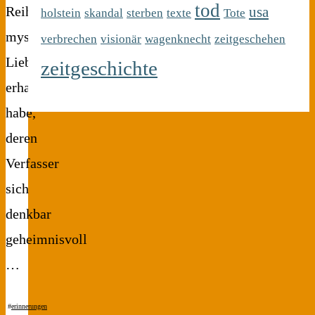
tod
usa
Reihe
holstein
skandal
sterben
texte
Tote
mysteriöser
verbrechen
visionär
wagenknecht
zeitgeschehen
Liebesbriefe
zeitgeschichte
erhalten
habe,
deren
Verfasser
sich
denkbar
geheimnisvoll
…
#
erinnerungen