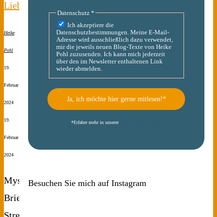
Liebesbriefe
Datenschutz
*
Ich akzeptiere die
Datenschutzbestimmungen. Meine E-Mail-
Heike
Adresse wird ausschließlich dazu verwendet,
mir die jeweils neuen Blog-Texte von Heike
Pohl
Pohl zuzusenden. Ich kann mich jederzeit
über den im Newsletter enthaltenen Link
19.
wieder abmelden.
Februar
2024
19.
*
Erfahre mehr in unserer
Datenschutzerklärung
Februar
2024
Mysteriöse
Besuchen Sie mich auf Instagram
Briefe
Streng