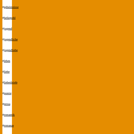
#
geheimnisse
#
heikepohl
#
jugend
#
jugendliche
#
jugendliebe
#
leben
#
liebe
#
liebesbriefe
#
poesie
#
prosa
#
romantik
#
romanze