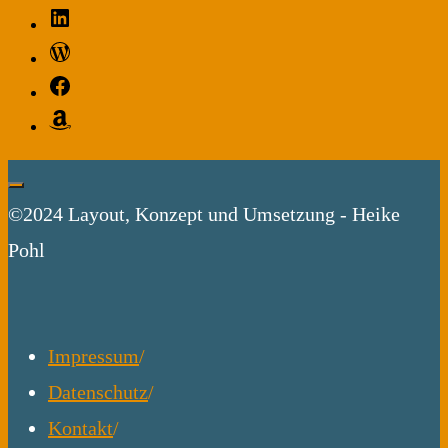
LinkedIn
Verbrechen."
WordPress
Facebook
Amazon
©2024 Layout, Konzept und Umsetzung - Heike
Pohl
Impressum
/
Datenschutz
/
Kontakt
/