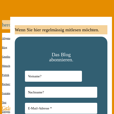
heroin
Wenn Sie hier regelmässig mitlesen möchten.
Allgemein
Blog
Das Blog
Gesellschaft
abonnieren.
Menschen(s)kinder
Politik
Recherche
Soziales
Text
Geld.
Zeitgeist
Kommentar