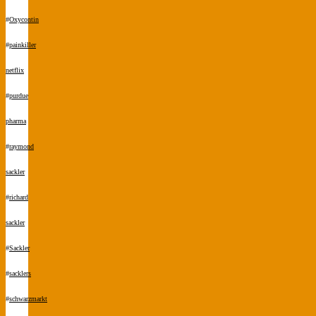
#
Oxycontin
#
painkiller
netflix
#
purdue
pharma
#
raymond
sackler
#
richard
sackler
#
Sackler
#
sacklers
#
schwarzmarkt