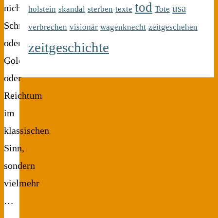
tod
usa
nicht
holstein
skandal
sterben
texte
Tote
Schmuck
verbrechen
visionär
wagenknecht
zeitgeschehen
oder
zeitgeschichte
Gold
oder
Reichtum
im
klassischen
Sinn,
sondern
vielmehr
…