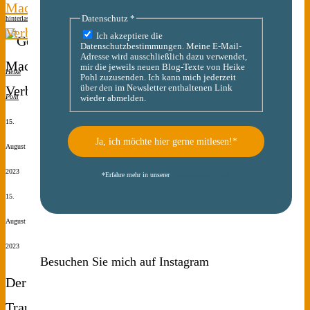
Macht.
Datenschutz
*
hinterlassen
Verbrechen.
Ich akzeptiere die
Datenschutzbestimmungen. Meine E-Mail-
Adresse wird ausschließlich dazu verwendet,
mir die jeweils neuen Blog-Texte von Heike
Heike
Pohl zuzusenden. Ich kann mich jederzeit
über den im Newsletter enthaltenen Link
Pohl
wieder abmelden.
15.
August
2023
*
Erfahre mehr in unserer
Datenschutzerklärung
15.
August
2023
Besuchen Sie mich auf Instagram
Der
Traum