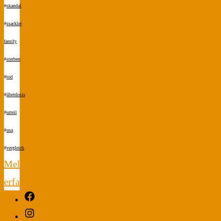
#
skandal
#
ssackler
family
#
sterben
#
tod
#
überdosis
#
urteil
#
usa
#
vergleich
Mehr
erfahren
Facebook
"Geld.
Instagram
Macht.