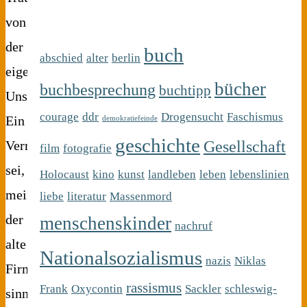
von
der
buch
abschied
alter
berlin
eigenen
bücher
buchbesprechung
buchtipp
Unsterblichkeit.
courage
ddr
Drogensucht
Faschismus
Ein
demokratiefeinde
geschichte
Gesellschaft
Vermächtnis
film
fotografie
sei,
Holocaust
kino
kunst
landleben
leben
lebenslinien
meinte
liebe
literatur
Massenmord
der
menschenskinder
nachruf
alte
Nationalsozialismus
nazis
Niklas
Firmenpatriarch
rassismus
Frank
Oxycontin
Sackler
schleswig-
sinngemäß,