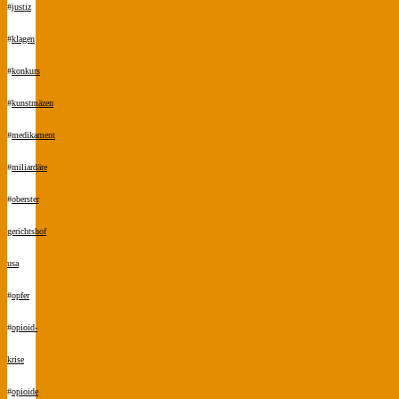
#
justiz
#
klagen
#
konkurs
#
kunstmäzen
#
medikament
#
miliardäre
#
oberster
gerichtshof
usa
#
opfer
#
opioid-
krise
#
opioide