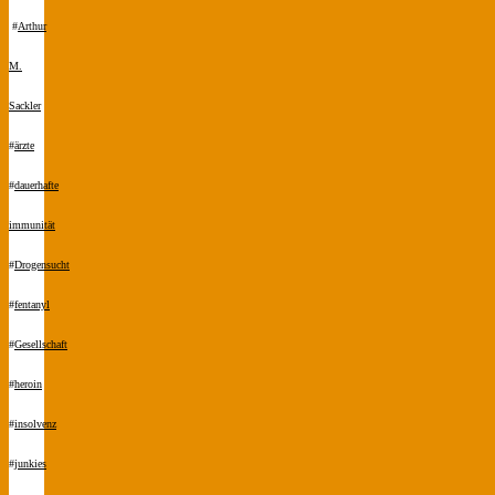
#
Arthur
M.
Sackler
#
ärzte
#
dauerhafte
immunität
#
Drogensucht
#
fentanyl
#
Gesellschaft
#
heroin
#
insolvenz
#
junkies