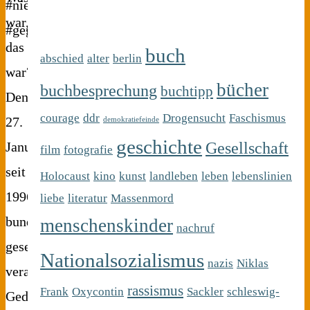
war,
das
buch
abschied
alter
berlin
war?
bücher
buchbesprechung
buchtipp
Den
courage
ddr
Drogensucht
Faschismus
27.
demokratiefeinde
geschichte
Gesellschaft
Januar,
film
fotografie
seit
Holocaust
kino
kunst
landleben
leben
lebenslinien
1996
liebe
literatur
Massenmord
bundesweit
menschenskinder
nachruf
gesetzlich
Nationalsozialismus
nazis
Niklas
verankerter
rassismus
Frank
Oxycontin
Sackler
schleswig-
Gedenktag