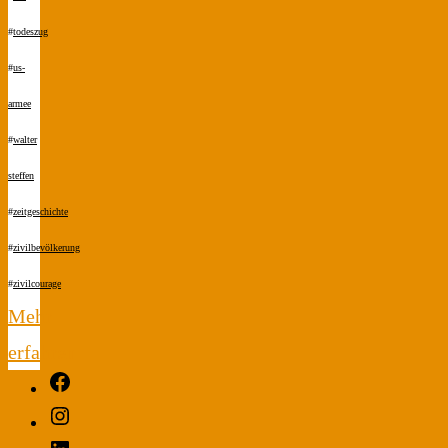
#
todeszug
#
us-
armee
#
walter
steffen
#
zeitgeschichte
#
zivilbevölkerung
#
zivilcourage
Mehr
erfahren
Facebook
"Endstation
Instagram
Seeshaupt