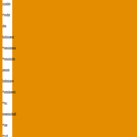
wieder
#
opfer
des
holocaust
#
rassismus
#
russische
armee
befreiung
#
seeshaupt
#
ss-
mannschaft
#
taz
#
tod