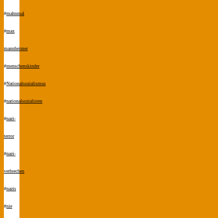
#
mahnmal
#
max
mannheimer
#
menschenskinder
#
Nationalsozialismus
#
nationalsozialisten
#
nazi-
terror
#
nazi-
verbrechen
#
nazis
#
nie