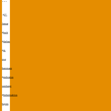
#
27.
Januar
#
buch
#
dachau
#
dr.
uwe
hausmann
#
endstation
seeshaupt
#
freiheitsaktion
bayern