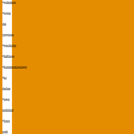
#
gedenktag
#
gegen
das
vergessen
#
geschichte
#
häftlinge
#
konzentrationslager
#
kz
dachau
#
lager
mühldorf
#
louis
sneh