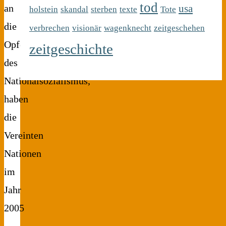
tod
usa
an
holstein
skandal
sterben
texte
Tote
die
verbrechen
visionär
wagenknecht
zeitgeschehen
Opfer
zeitgeschichte
des
Nationalsozialismus,
haben
die
Vereinten
Nationen
im
Jahr
2005
…