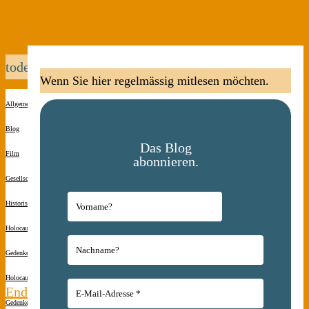
todeszug
Wenn Sie hier regelmässig mitlesen möchten.
Allgemein
Blog
Das Blog
Film
abonnieren.
Gesellschaft
Historisches
Holocaust-
Gedenken
Holocaust-
Endstation
Gedenken