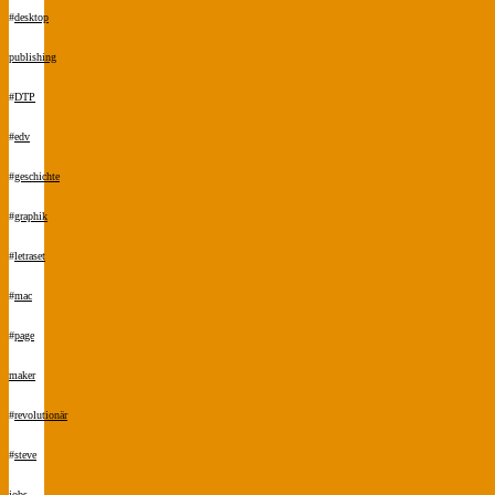
#
desktop
publishing
#
DTP
#
edv
#
geschichte
#
graphik
#
letraset
#
mac
#
page
maker
#
revolutionär
#
steve
jobs