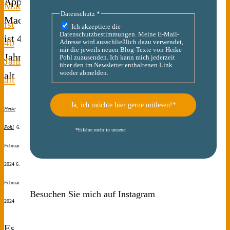
Mac
Datenschutz
*
ist
Ich akzeptiere die
Datenschutzbestimmungen. Meine E-Mail-
40
Adresse wird ausschließlich dazu verwendet,
mir die jeweils neuen Blog-Texte von Heike
Pohl zuzusenden. Ich kann mich jederzeit
Jahre
über den im Newsletter enthaltenen Link
wieder abmelden.
alt
Heike
Pohl
6.
*
Erfahre mehr in unserer
Datenschutzerklärung
Februar
2024
6.
Februar
Besuchen Sie mich auf Instagram
2024
Es