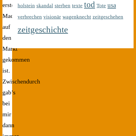
tod
usa
erste
holstein
skandal
sterben
texte
Tote
Mac
verbrechen
visionär
wagenknecht
zeitgeschehen
auf
zeitgeschichte
den
Markt
gekommen
ist.
Zwischendurch
gab’s
bei
mir
dann
immer