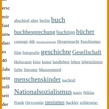
erscheint
mir
buch
abschied
alter
berlin
fast
bücher
buchbesprechung
buchtipp
unwirklich,
courage
ddr
Drogensucht
Faschismus
dass
demokratiefeinde
geschichte
Gesellschaft
es
film
fotografie
40
Holocaust
kino
kunst
landleben
leben
lebenslinien
Jahre
liebe
literatur
Massenmord
sein
menschenskinder
nachruf
sollen,
Nationalsozialismus
nazis
Niklas
seit
rassismus
Frank
Oxycontin
Sackler
schleswig-
der