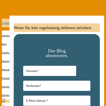
computertechnik
Wenn Sie hier regelmässig mitlesen möchten.
Allgemein
Blog
Das Blog
Gesellschaft
abonnieren.
Historisches
Menschen(s)kinder
Persönliches
Zeitgeist
Zeitgeschichte
Apple