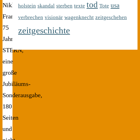
tod
usa
Niklas
holstein
skandal
sterben
texte
Tote
Frank
verbrechen
visionär
wagenknecht
zeitgeschehen
75
zeitgeschichte
Jahre
STERN,
eine
große
Jubiläums-
Sonderausgabe,
180
Seiten
und
nicht