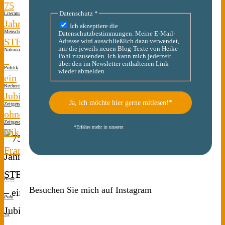
75
Datenschutz
*
Literatur
Jahre
Ich akzeptiere die
Menschen(s)kinder
Datenschutzbestimmungen. Meine E-Mail-
STERN
Adresse wird ausschließlich dazu verwendet,
mir die jeweils neuen Blog-Texte von Heike
Nationalsozialismus
Pohl zuzusenden. Ich kann mich jederzeit
–
über den im Newsletter enthaltenen Link
Politik
wieder abmelden.
ein
Recherche
Jubiläum
Zeitgeist
ohne
Zeitgeschichte
1 Kommentar
*
Erfahre mehr in unserer
Datenschutzerklärung
Niklas
Frank
Heike
Besuchen Sie mich auf Instagram
Pohl
20.