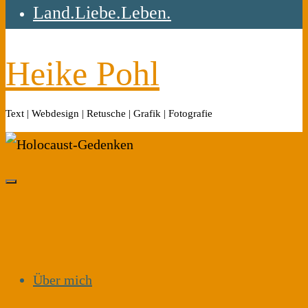
Land.Liebe.Leben.
Heike Pohl
Text | Webdesign | Retusche | Grafik | Fotografie
Über mich