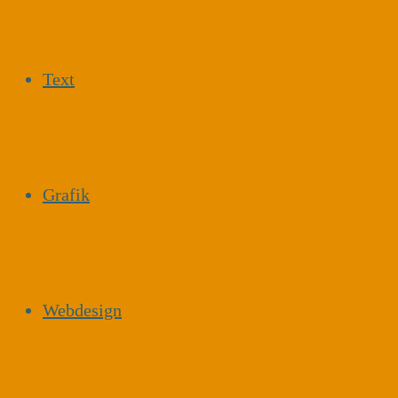
Text
Grafik
Webdesign