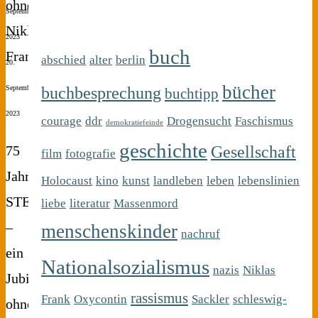
September
2023
buch
abschied
alter
berlin
20.
bücher
buchbesprechung
September
buchtipp
2023
courage
ddr
Drogensucht
Faschismus
demokratiefeinde
geschichte
Gesellschaft
75
film
fotografie
Jahre
Holocaust
kino
kunst
landleben
leben
lebenslinien
STERN
liebe
literatur
Massenmord
–
menschenskinder
nachruf
ein
Nationalsozialismus
nazis
Niklas
Jubiläum
rassismus
Frank
Oxycontin
Sackler
schleswig-
ohne