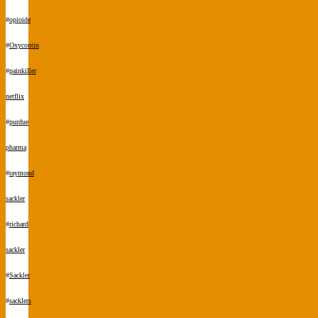
#
opioide
#
Oxycontin
#
painkiller
netflix
#
purdue
pharma
#
raymond
sackler
#
richard
sackler
#
Sackler
#
sacklers