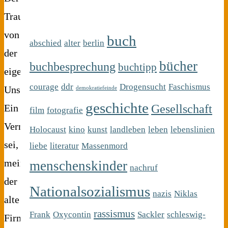
Traum
von
buch
abschied
alter
berlin
der
bücher
buchbesprechung
buchtipp
eigenen
courage
ddr
Drogensucht
Faschismus
Unsterblichkeit.
demokratiefeinde
geschichte
Gesellschaft
Ein
film
fotografie
Vermächtnis
Holocaust
kino
kunst
landleben
leben
lebenslinien
sei,
liebe
literatur
Massenmord
meinte
menschenskinder
nachruf
der
Nationalsozialismus
nazis
Niklas
alte
rassismus
Frank
Oxycontin
Sackler
schleswig-
Firmenpatriarch