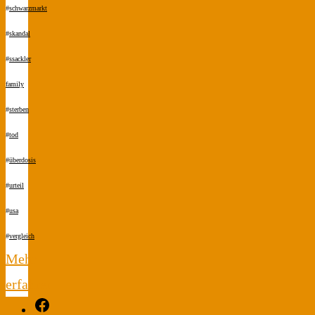
#
schwarzmarkt
#
skandal
#
ssackler
family
#
sterben
#
tod
#
überdosis
#
urteil
#
usa
#
vergleich
Mehr
erfahren
Facebook
"Geld.