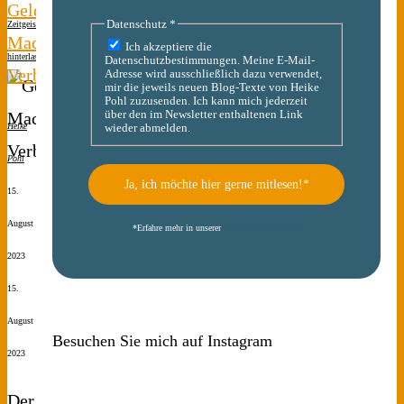
Geld.
Datenschutz
*
Zeitgeist
Kommentar
Macht.
Ich akzeptiere die
hinterlassen
Datenschutzbestimmungen. Meine E-Mail-
Verbrechen.
Adresse wird ausschließlich dazu verwendet,
mir die jeweils neuen Blog-Texte von Heike
Pohl zuzusenden. Ich kann mich jederzeit
über den im Newsletter enthaltenen Link
Heike
wieder abmelden.
Pohl
15.
August
*
Erfahre mehr in unserer
Datenschutzerklärung
2023
15.
August
Besuchen Sie mich auf Instagram
2023
Der