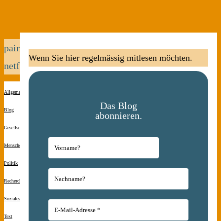
painkiller
Wenn Sie hier regelmässig mitlesen möchten.
netflix
Allgemein
Das Blog
Blog
abonnieren.
Gesellschaft
Menschen(s)kinder
Politik
Recherche
Soziales
Text