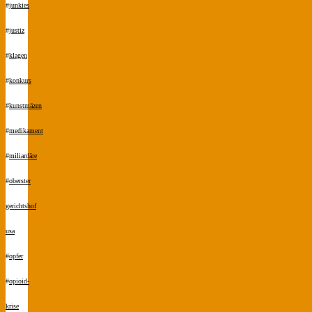
#
junkies
#
justiz
#
klagen
#
konkurs
#
kunstmäzen
#
medikament
#
miliardäre
#
oberster
gerichtshof
usa
#
opfer
#
opioid-
krise