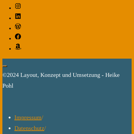
Instagram
Macht.
LinkedIn
Verbrechen."
WordPress
Facebook
Amazon
©2024 Layout, Konzept und Umsetzung - Heike
Pohl
Impressum
/
Datenschutz
/