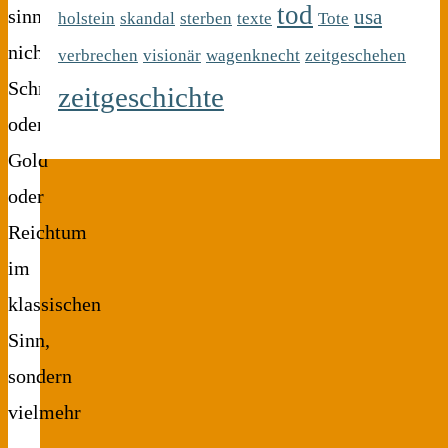
tod
usa
sinngemäß,
holstein
skandal
sterben
texte
Tote
nicht
verbrechen
visionär
wagenknecht
zeitgeschehen
Schmuck
zeitgeschichte
oder
Gold
oder
Reichtum
im
klassischen
Sinn,
sondern
vielmehr
…