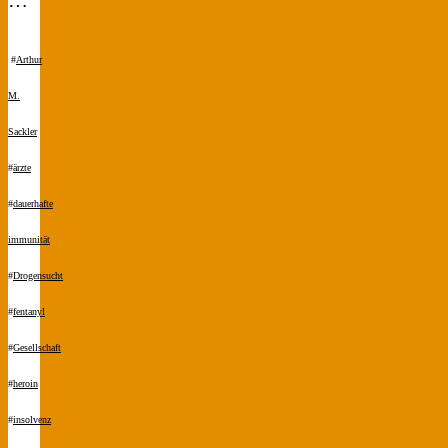
#
Arthur
M.
Sackler
#
ärzte
#
dauerhafte
immunität
#
Drogensucht
#
fentanyl
#
Gesellschaft
#
heroin
#
insolvenz