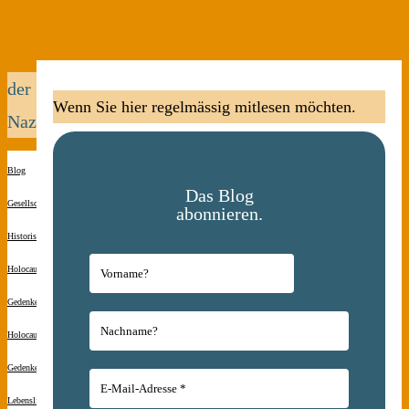
der
Wenn Sie hier regelmässig mitlesen möchten.
Nazimörder
Blog
Das Blog
Gesellschaft
abonnieren.
Historisches
Holocaust-
Gedenken
Holocaust-
Gedenken
Lebenslinien