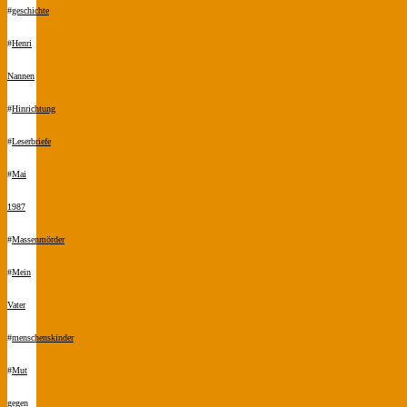
#
geschichte
#
Henri
Nannen
#
Hinrichtung
#
Leserbriefe
#
Mai
1987
#
Massenmörder
#
Mein
Vater
#
menschenskinder
#
Mut
gegen