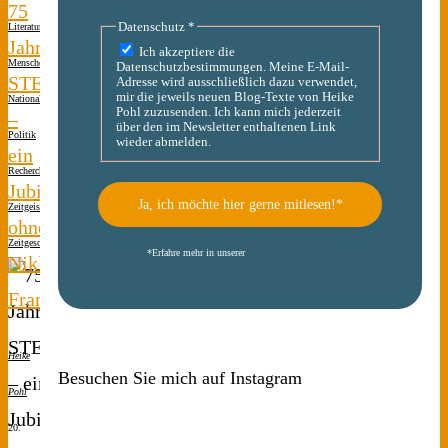
75
Datenschutz
*
Literatur
Jahre
Ich akzeptiere die
Menschen(s)kinder
Datenschutzbestimmungen. Meine E-Mail-
STERN
Adresse wird ausschließlich dazu verwendet,
mir die jeweils neuen Blog-Texte von Heike
Nationalsozialismus
Pohl zuzusenden. Ich kann mich jederzeit
–
über den im Newsletter enthaltenen Link
Politik
wieder abmelden.
ein
Recherche
Jubiläum
Zeitgeist
ohne
Zeitgeschichte
1 Kommentar
*
Erfahre mehr in unserer
Datenschutzerklärung
Niklas
Frank
Heike
Besuchen Sie mich auf Instagram
Pohl
20.