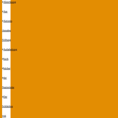
#
Abrechnung
#
Am
#
Antonio
Amadeu
Stiftung
#
Aufarbeitung
#
buch
#
bücher
#
der
Nazimörder
#
Der
Schlächter
von