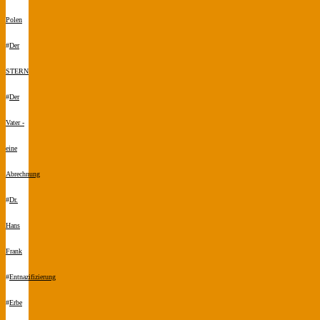
Polen
#
Der
STERN
#
Der
Vater -
eine
Abrechnung
#
Dr.
Hans
Frank
#
Entnazifizierung
#
Erbe