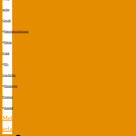
rechte
Gewalt
#
Nationalsozialismus
#
Niklas
Frank
#
NS-
Geschichte
#
Nürnberger
Prozesse
#
skandal
Mehr
erfahren