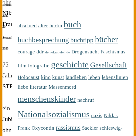
September
2023
buch
abschied
alter
berlin
20.
bücher
buchbesprechung
September
buchtipp
2023
courage
ddr
Drogensucht
Faschismus
demokratiefeinde
geschichte
Gesellschaft
75
film
fotografie
Jahre
Holocaust
kino
kunst
landleben
leben
lebenslinien
STERN
liebe
literatur
Massenmord
–
menschenskinder
nachruf
ein
Nationalsozialismus
nazis
Niklas
Jubiläum
rassismus
Frank
Oxycontin
Sackler
schleswig-
ohne