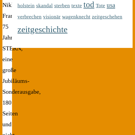
tod
usa
Niklas
holstein
skandal
sterben
texte
Tote
Frank
verbrechen
visionär
wagenknecht
zeitgeschehen
75
zeitgeschichte
Jahre
STERN,
eine
große
Jubiläums-
Sonderausgabe,
180
Seiten
und
nicht