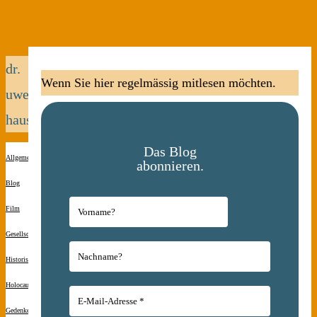
dr.
Wenn Sie hier regelmässig mitlesen möchten.
uwe
hausmann
Das Blog
Allgemein
abonnieren.
Blog
Film
Gesellschaft
Historisches
Holocaust-
Gedenken