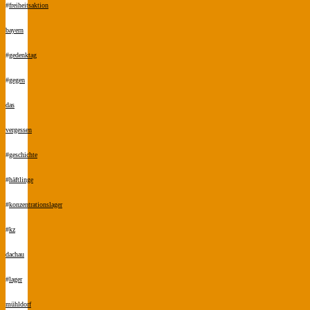
#
freiheitsaktion
bayern
#
gedenktag
#
gegen
das
vergessen
#
geschichte
#
häftlinge
#
konzentrationslager
#
kz
dachau
#
lager
mühldorf