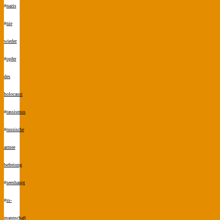
#
nazis
#
nie
wieder
#
opfer
des
holocaust
#
rassismus
#
russische
armee
befreiung
#
seeshaupt
#
ss-
mannschaft