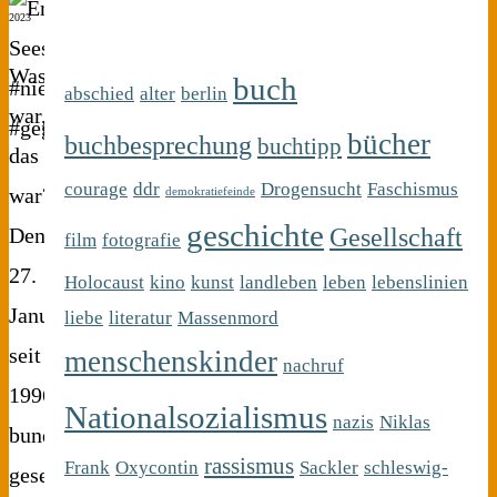
2023
Was
buch
abschied
alter
berlin
war,
bücher
buchbesprechung
buchtipp
das
courage
ddr
Drogensucht
Faschismus
war?
demokratiefeinde
geschichte
Gesellschaft
Den
film
fotografie
27.
Holocaust
kino
kunst
landleben
leben
lebenslinien
Januar,
liebe
literatur
Massenmord
seit
menschenskinder
nachruf
1996
Nationalsozialismus
nazis
Niklas
bundesweit
rassismus
Frank
Oxycontin
Sackler
schleswig-
gesetzlich