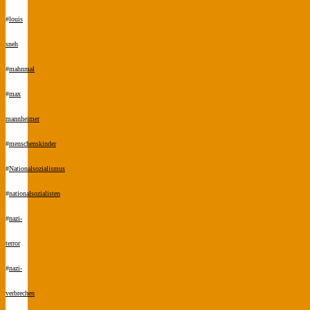
#
louis
sneh
#
mahnmal
#
max
mannheimer
#
menschenskinder
#
Nationalsozialismus
#
nationalsozialisten
#
nazi-
terror
#
nazi-
verbrechen