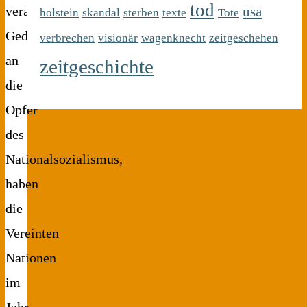
tod
usa
verankerter
holstein
skandal
sterben
texte
Tote
Gedenktag
verbrechen
visionär
wagenknecht
zeitgeschehen
an
zeitgeschichte
die
Opfer
des
Nationalsozialismus,
haben
die
Vereinten
Nationen
im
Jahr