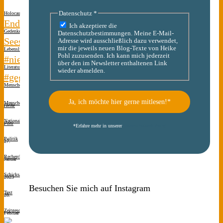
Datenschutz
*
Holocaust-
Endstation
Ich akzeptiere die
Gedenken
Datenschutzbestimmungen. Meine E-Mail-
Seeshaupt
Adresse wird ausschließlich dazu verwendet,
mir die jeweils neuen Blog-Texte von Heike
Lebenslinien
Pohl zuzusenden. Ich kann mich jederzeit
#niewieder
über den im Newsletter enthaltenen Link
Literatur
wieder abmelden.
#gegendasvergessen
Menschen(s)kinder
Menschen(s)kinder
Heike
Nationalsozialismus
Pohl
*
Erfahre mehr in unserer
Datenschutzerklärung
Politik
27.
Recherche
Januar
Schicksale
2023
Besuchen Sie mich auf Instagram
Text
28.
Zeitgeschichte
Februar