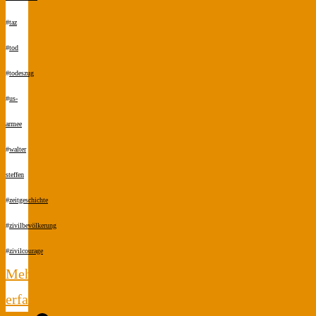
#
taz
#
tod
#
todeszug
#
us-
armee
#
walter
steffen
#
zeitgeschichte
#
zivilbevölkerung
#
zivilcourage
Mehr
erfahren