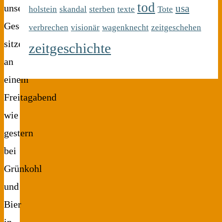
tod
usa
unserer
holstein
skandal
sterben
texte
Tote
Gesellschaft
verbrechen
visionär
wagenknecht
zeitgeschehen
sitzen
zeitgeschichte
an
einem
Freitagabend
wie
gestern
bei
Grünkohl
und
Bier
in