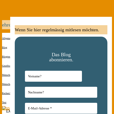
ehrenamtliche
Wenn Sie hier regelmässig mitlesen möchten.
Allgemein
Blog
Das Blog
Blogtexte
abonnieren.
Gesellschaft
Menschen(s)kinder
Menschen(s)kinder
Recherche
Text
Das