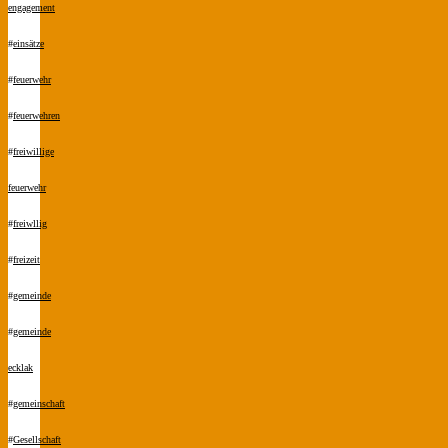
engagement
#
einsätze
#
feuerwehr
#
feuerwehren
#
freiwillige
feuerwehr
#
freiwllig
#
freizeit
#
gemeinde
#
gemeinde
ecklak
#
gemeinschaft
#
Gesellschaft