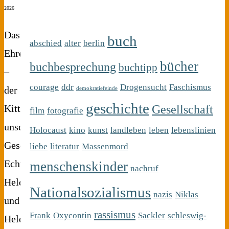
2026
Das
buch
abschied
alter
berlin
Ehrenamt
bücher
buchbesprechung
buchtipp
–
courage
ddr
Drogensucht
Faschismus
der
demokratiefeinde
geschichte
Gesellschaft
Kitt
film
fotografie
unserer
Holocaust
kino
kunst
landleben
leben
lebenslinien
Gesellschaft
liebe
literatur
Massenmord
Echte
menschenskinder
nachruf
Heldinnen
Nationalsozialismus
nazis
Niklas
und
rassismus
Frank
Oxycontin
Sackler
schleswig-
Helden