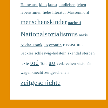
Holocaust
kino
kunst
landleben
leben
lebenslinien
liebe
literatur
Massenmord
menschenskinder
nachruf
Nationalsozialismus
nazis
rassismus
Niklas Frank
Oxycontin
Sackler
schleswig-holstein
skandal
sterben
tod
usa
texte
Tote
verbrechen
visionär
wagenknecht
zeitgeschehen
zeitgeschichte