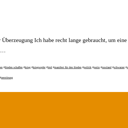
 Überzeugung Ich habe recht lange gebraucht, um eine
“ …
den
#
frieden schaffen
#
krieg
#
kriegsopfer
#
leid
#
manifest für den frieden
#
politik
#
putin
#
russland
#
schwarzer
#
s
#
zerstörung