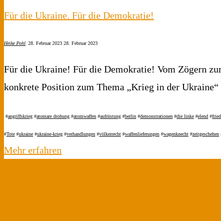
Für die Ukraine. Für die Demokratie!
Heike Pohl
28. Februar 2023
28. Februar 2023
Für die Ukraine! Für die Demokratie! Vom Zögern zur
konkrete Position zum Thema „Krieg in der Ukraine
#
angriffskrieg
#
atomare drohung
#
atomwaffen
#
aufrüstung
#
berlin
#
demonstrationen
#
die linke
#
elend
#
frie
#
Tote
#
ukraine
#
ukraine-krieg
#
verhandlungen
#
völkerrecht
#
waffenlieferungen
#
wagenknecht
#
zeitgeschehen
"Für
Mehr erfahren
die
Ukraine.
Für
die