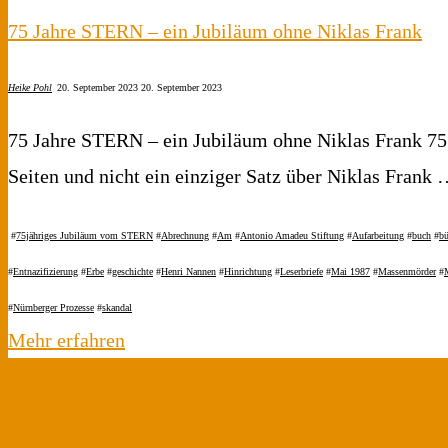
75 Jahre STERN – ein Jubiläum ohne Niklas Frank
Heike Pohl
20. September 2023
20. September 2023
75 Jahre STERN – ein Jubiläum ohne Niklas Frank 75
Seiten und nicht ein einziger Satz über Niklas Frank
#
75jähriges Jubiläum vom STERN
#
Abrechnung
#
Am
#
Antonio Amadeu Stiftung
#
Aufarbeitung
#
buch
#
bü
#
Entnazifizierung
#
Erbe
#
geschichte
#
Henri Nannen
#
Hinrichtung
#
Leserbriefe
#
Mai 1987
#
Massenmörder
#
#
Nürnberger Prozesse
#
skandal
"75
Mehr erfahren
Jahre
STERN
–