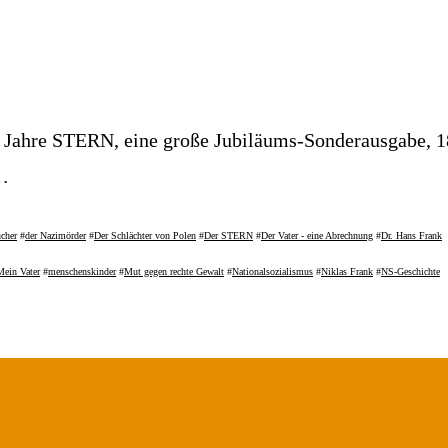
 Jahre STERN, eine große Jubiläums-Sonderausgabe, 
 …
cher
#
der Nazimörder
#
Der Schlächter von Polen
#
Der STERN
#
Der Vater - eine Abrechnung
#
Dr. Hans Frank
Mein Vater
#
menschenskinder
#
Mut gegen rechte Gewalt
#
Nationalsozialismus
#
Niklas Frank
#
NS-Geschichte