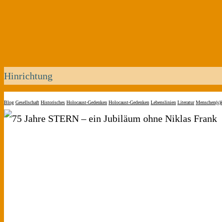
Hinrichtung
Blog
Gesellschaft
Historisches
Holocaust-Gedenken
Holocaust-Gedenken
Lebenslinien
Literatur
Menschen(s)k