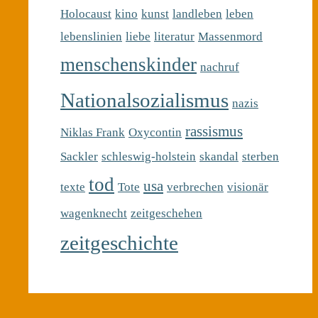
Holocaust
kino
kunst
landleben
leben
lebenslinien
liebe
literatur
Massenmord
menschenskinder
nachruf
Nationalsozialismus
nazis
rassismus
Niklas Frank
Oxycontin
Sackler
schleswig-holstein
skandal
sterben
tod
usa
texte
Tote
verbrechen
visionär
wagenknecht
zeitgeschehen
zeitgeschichte