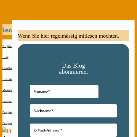
letraset
Wenn Sie hier regelmässig mitlesen möchten.
Allgemein
Blog
Das Blog
Gesellschaft
abonnieren.
Historisches
Menschen(s)kinder
Persönliches
Zeitgeist
Zeitgeschichte
Apple