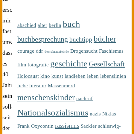
erscheint
mir
buch
abschied
alter
berlin
fast
bücher
buchbesprechung
buchtipp
unwirklich,
courage
ddr
Drogensucht
Faschismus
dass
demokratiefeinde
geschichte
Gesellschaft
es
film
fotografie
40
Holocaust
kino
kunst
landleben
leben
lebenslinien
Jahre
liebe
literatur
Massenmord
sein
menschenskinder
nachruf
sollen,
Nationalsozialismus
nazis
Niklas
seit
rassismus
Frank
Oxycontin
Sackler
schleswig-
der