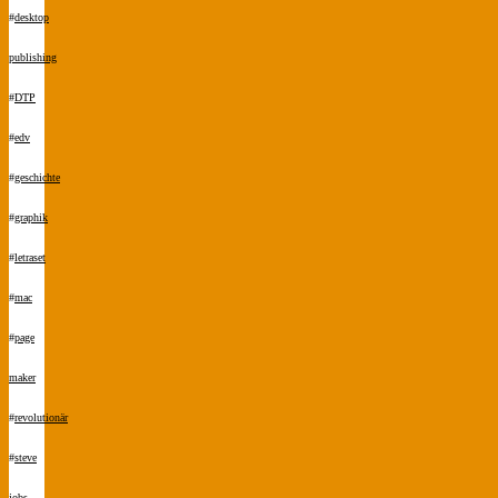
#
desktop
publishing
#
DTP
#
edv
#
geschichte
#
graphik
#
letraset
#
mac
#
page
maker
#
revolutionär
#
steve
jobs