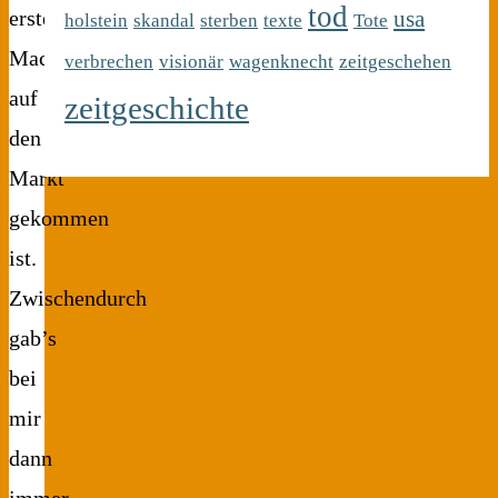
tod
usa
erste
holstein
skandal
sterben
texte
Tote
Mac
verbrechen
visionär
wagenknecht
zeitgeschehen
auf
zeitgeschichte
den
Markt
gekommen
ist.
Zwischendurch
gab’s
bei
mir
dann
immer