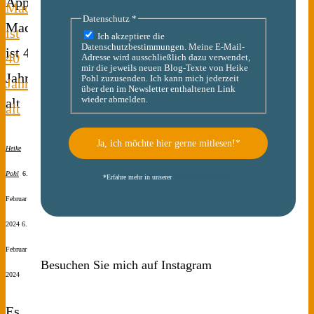
Mac
Datenschutz
*
ist
Ich akzeptiere die
Datenschutzbestimmungen. Meine E-Mail-
40
Adresse wird ausschließlich dazu verwendet,
mir die jeweils neuen Blog-Texte von Heike
Pohl zuzusenden. Ich kann mich jederzeit
Jahre
über den im Newsletter enthaltenen Link
wieder abmelden.
alt
Heike
Pohl
6.
*
Erfahre mehr in unserer
Datenschutzerklärung
Februar
2024
6.
Februar
Besuchen Sie mich auf Instagram
2024
Es