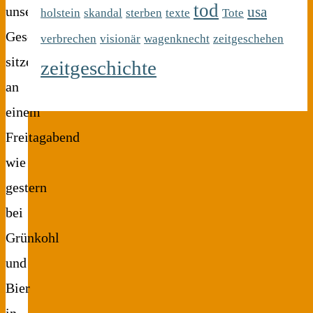
tod
usa
unserer
holstein
skandal
sterben
texte
Tote
Gesellschaft
verbrechen
visionär
wagenknecht
zeitgeschehen
sitzen
zeitgeschichte
an
einem
Freitagabend
wie
gestern
bei
Grünkohl
und
Bier
in