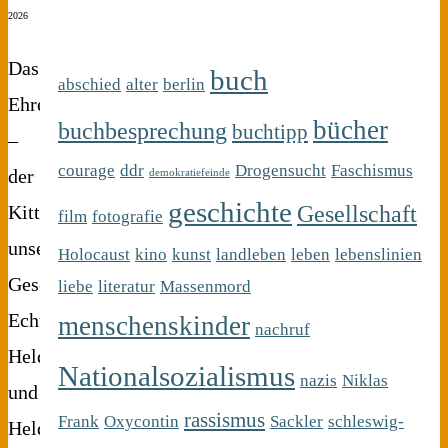
2026
Das
buch
abschied
alter
berlin
Ehrenamt
bücher
buchbesprechung
buchtipp
–
courage
ddr
Drogensucht
Faschismus
der
demokratiefeinde
geschichte
Gesellschaft
Kitt
film
fotografie
unserer
Holocaust
kino
kunst
landleben
leben
lebenslinien
Gesellschaft
liebe
literatur
Massenmord
Echte
menschenskinder
nachruf
Heldinnen
Nationalsozialismus
nazis
Niklas
und
rassismus
Frank
Oxycontin
Sackler
schleswig-
Helden