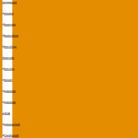
engagement
#
einsätze
#
feuerwehr
#
feuerwehren
#
freiwillige
feuerwehr
#
freiwllig
#
freizeit
#
gemeinde
#
gemeinde
ecklak
#
gemeinschaft
#
Gesellschaft