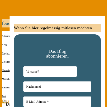
feuerwehren
Wenn Sie hier regelmässig mitlesen möchten.
Allgemein
Blog
Das Blog
Blogtexte
abonnieren.
Gesellschaft
Menschen(s)kinder
Menschen(s)kinder
Recherche
Text
Das