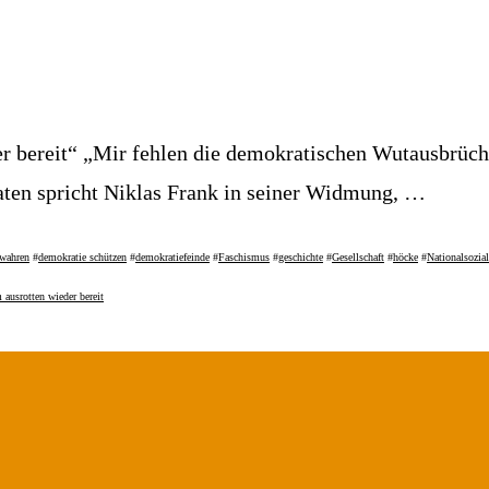
er bereit“ „Mir fehlen die demokratischen Wutausbrüc
ten spricht Niklas Frank in seiner Widmung, …
ewahren
#
demokratie schützen
#
demokratiefeinde
#
Faschismus
#
geschichte
#
Gesellschaft
#
höcke
#
Nationalsozia
 ausrotten wieder bereit