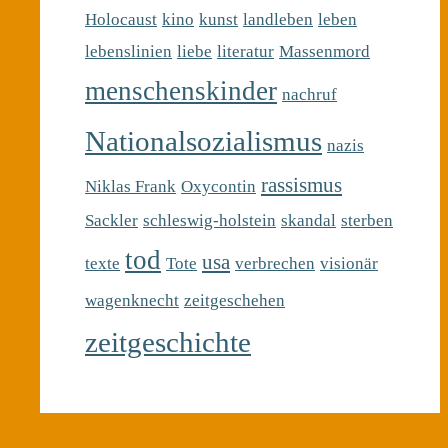
Holocaust
kino
kunst
landleben
leben
lebenslinien
liebe
literatur
Massenmord
menschenskinder
nachruf
Nationalsozialismus
nazis
rassismus
Niklas Frank
Oxycontin
Sackler
schleswig-holstein
skandal
sterben
tod
usa
texte
Tote
verbrechen
visionär
wagenknecht
zeitgeschehen
zeitgeschichte