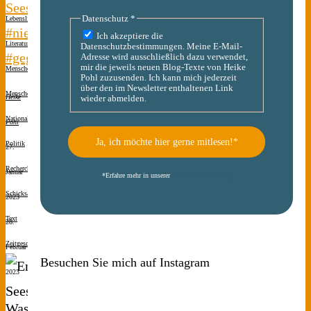
Seeshaupt
Datenschutz
*
Lebenslinien
#niewieder
Ich akzeptiere die
Literatur
Datenschutzbestimmungen. Meine E-Mail-
#gegendasvergessen
Adresse wird ausschließlich dazu verwendet,
mir die jeweils neuen Blog-Texte von Heike
Menschen(s)kinder
Pohl zuzusenden. Ich kann mich jederzeit
über den im Newsletter enthaltenen Link
Menschen(s)kinder
Heike
wieder abmelden.
Nationalsozialismus
Pohl
Politik
27.
Recherche
Januar
*
Erfahre mehr in unserer
Datenschutzerklärung
Schicksale
2023
Text
28.
Zeitgeschichte
Februar
Besuchen Sie mich auf Instagram
2023
Was