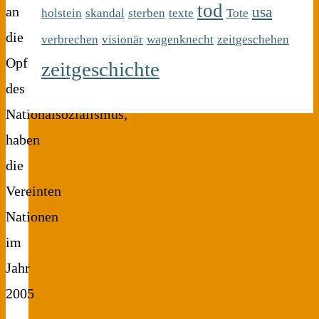
tod
usa
an
holstein
skandal
sterben
texte
Tote
die
verbrechen
visionär
wagenknecht
zeitgeschehen
Opfer
zeitgeschichte
des
Nationalsozialismus,
haben
die
Vereinten
Nationen
im
Jahr
2005
…