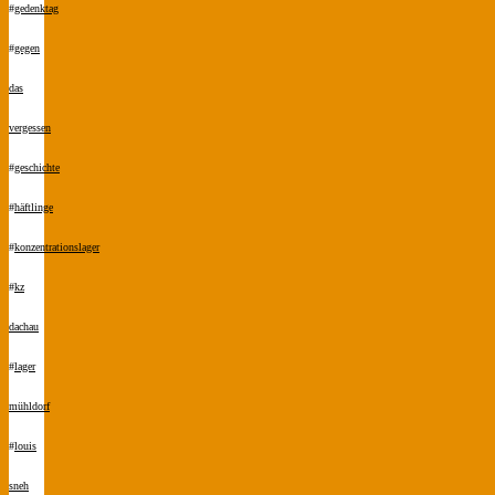
#
gedenktag
#
gegen
das
vergessen
#
geschichte
#
häftlinge
#
konzentrationslager
#
kz
dachau
#
lager
mühldorf
#
louis
sneh