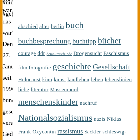
war,
das
buch
abschied
alter
berlin
war?
bücher
buchbesprechung
buchtipp
Den
courage
ddr
Drogensucht
Faschismus
27.
demokratiefeinde
geschichte
Gesellschaft
Januar,
film
fotografie
seit
Holocaust
kino
kunst
landleben
leben
lebenslinien
1996
liebe
literatur
Massenmord
bundesweit
menschenskinder
nachruf
gesetzlich
Nationalsozialismus
nazis
Niklas
verankerter
rassismus
Frank
Oxycontin
Sackler
schleswig-
Gedenktag