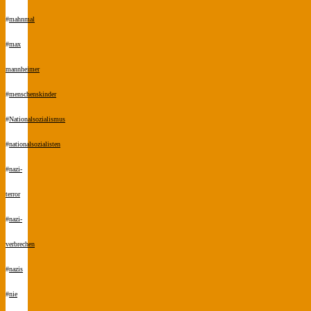
#
mahnmal
#
max
mannheimer
#
menschenskinder
#
Nationalsozialismus
#
nationalsozialisten
#
nazi-
terror
#
nazi-
verbrechen
#
nazis
#
nie