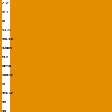
wieder
#
opfer
des
holocaust
#
rassismus
#
russische
armee
befreiung
#
seeshaupt
#
ss-
mannschaft
#
taz
#
tod