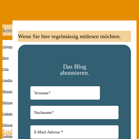
konzentrationslager
Wenn Sie hier regelmässig mitlesen möchten.
Allgemein
Blog
Das Blog
Film
abonnieren.
Gesellschaft
Historisches
Holocaust-
Gedenken
Holocaust-
Endstation
Gedenken