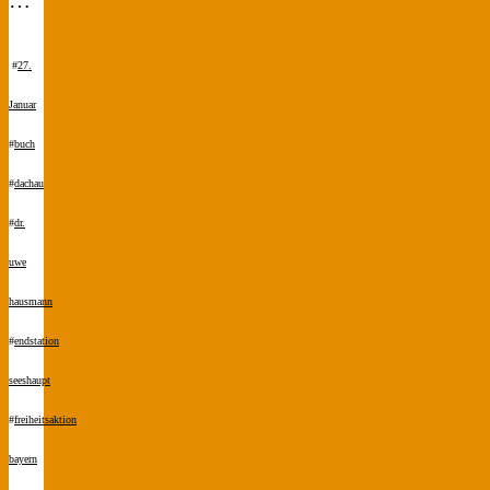
#
27.
Januar
#
buch
#
dachau
#
dr.
uwe
hausmann
#
endstation
seeshaupt
#
freiheitsaktion
bayern