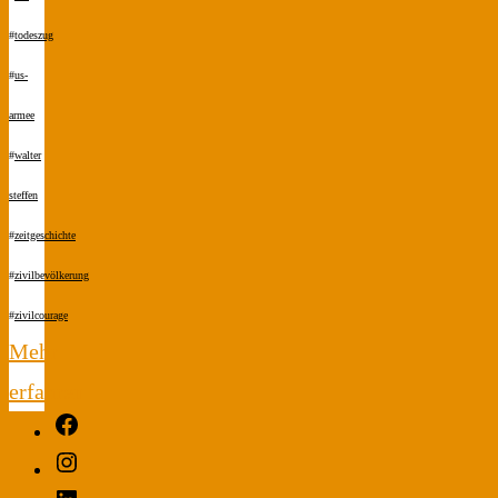
#
todeszug
#
us-
armee
#
walter
steffen
#
zeitgeschichte
#
zivilbevölkerung
#
zivilcourage
Mehr
erfahren
Facebook
"Endstation
Instagram
Seeshaupt