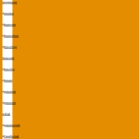
engagement
#
einsätze
#
feuerwehr
#
feuerwehren
#
freiwillige
feuerwehr
#
freiwllig
#
freizeit
#
gemeinde
#
gemeinde
ecklak
#
gemeinschaft
#
Gesellschaft