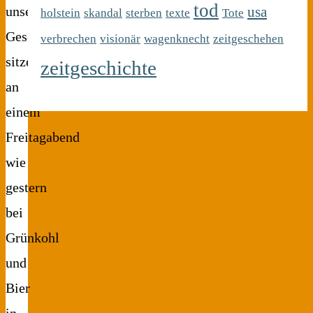
tod
usa
unserer
holstein
skandal
sterben
texte
Tote
Gesellschaft
verbrechen
visionär
wagenknecht
zeitgeschehen
sitzen
zeitgeschichte
an
einem
Freitagabend
wie
gestern
bei
Grünkohl
und
Bier
in