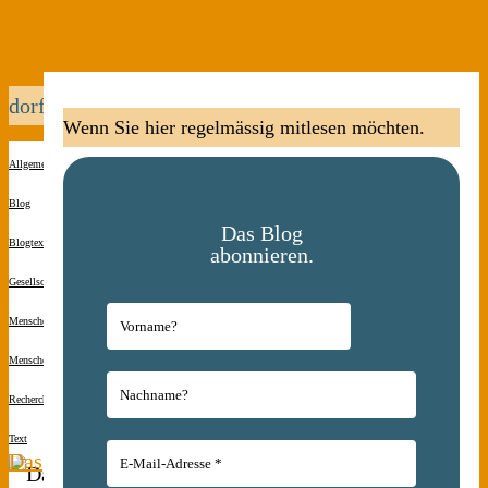
dorfleben
Wenn Sie hier regelmässig mitlesen möchten.
Allgemein
Blog
Das Blog
Blogtexte
abonnieren.
Gesellschaft
Menschen(s)kinder
Menschen(s)kinder
Recherche
Text
Das