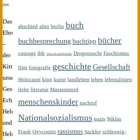
2026
Das
buch
abschied
alter
berlin
Ehrenamt
bücher
buchbesprechung
buchtipp
–
courage
ddr
Drogensucht
Faschismus
der
demokratiefeinde
geschichte
Gesellschaft
Kitt
film
fotografie
unserer
Holocaust
kino
kunst
landleben
leben
lebenslinien
Gesellschaft
liebe
literatur
Massenmord
Echte
menschenskinder
nachruf
Heldinnen
Nationalsozialismus
nazis
Niklas
und
rassismus
Frank
Oxycontin
Sackler
schleswig-
Helden