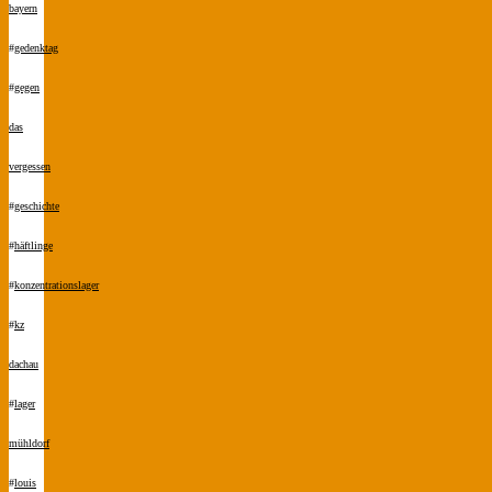
bayern
#
gedenktag
#
gegen
das
vergessen
#
geschichte
#
häftlinge
#
konzentrationslager
#
kz
dachau
#
lager
mühldorf
#
louis