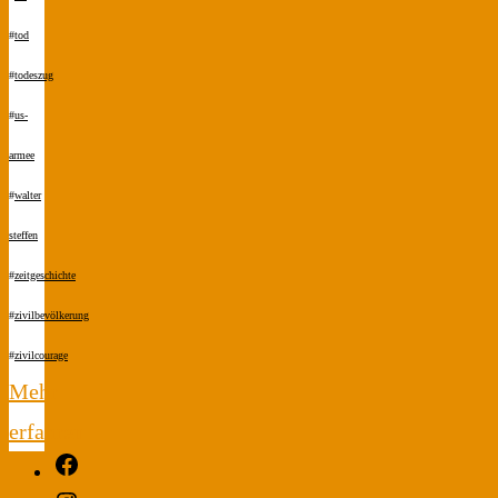
#
tod
#
todeszug
#
us-
armee
#
walter
steffen
#
zeitgeschichte
#
zivilbevölkerung
#
zivilcourage
Mehr
erfahren
Facebook
"Endstation