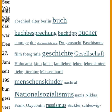
Was
war,
buch
abschied
alter
berlin
das
bücher
buchbesprechung
buchtipp
war?
courage
ddr
Drogensucht
Faschismus
Den
demokratiefeinde
geschichte
Gesellschaft
27.
film
fotografie
Januar,
Holocaust
kino
kunst
landleben
leben
lebenslinien
seit
liebe
literatur
Massenmord
1996
menschenskinder
nachruf
bundesweit
Nationalsozialismus
nazis
Niklas
gesetzlich
rassismus
Frank
Oxycontin
Sackler
schleswig-
verankerter