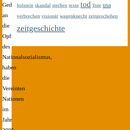
tod
usa
Gedenktag
holstein
skandal
sterben
texte
Tote
an
verbrechen
visionär
wagenknecht
zeitgeschehen
die
zeitgeschichte
Opfer
des
Nationalsozialismus,
haben
die
Vereinten
Nationen
im
Jahr
2005