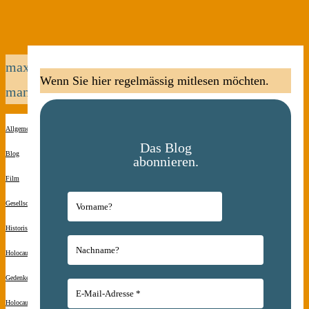
max
Wenn Sie hier regelmässig mitlesen möchten.
mannheimer
Allgemein
Das Blog
Blog
abonnieren.
Film
Gesellschaft
Historisches
Holocaust-
Gedenken
Holocaust-