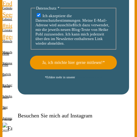
Endstation
Datenschutz
*
Gedenken
Seeshaupt
Ich akzeptiere die
Lebenslinien
Datenschutzbestimmungen. Meine E-Mail-
#niewieder
Adresse wird ausschließlich dazu verwendet,
mir die jeweils neuen Blog-Texte von Heike
Literatur
Pohl zuzusenden. Ich kann mich jederzeit
#gegendasvergessen
über den im Newsletter enthaltenen Link
Menschen(s)kinder
wieder abmelden.
Menschen(s)kinder
Heike
Nationalsozialismus
Pohl
Politik
27.
*
Erfahre mehr in unserer
Datenschutzerklärung
Recherche
Januar
Schicksale
2023
Text
28.
Besuchen Sie mich auf Instagram
Zeitgeschichte
Februar
2023