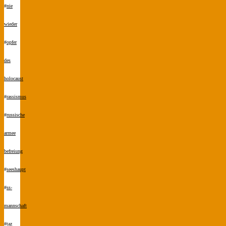
#
nie
wieder
#
opfer
des
holocaust
#
rassismus
#
russische
armee
befreiung
#
seeshaupt
#
ss-
mannschaft
#
taz