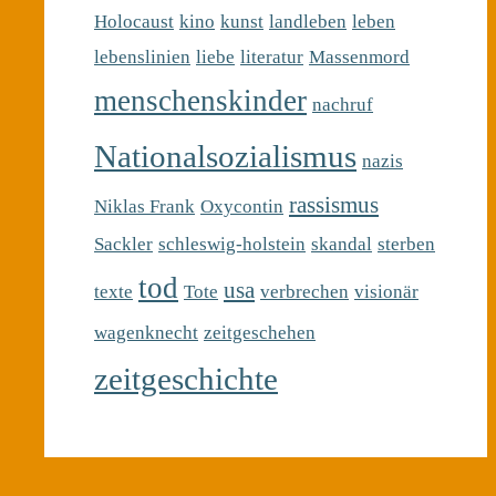
Holocaust
kino
kunst
landleben
leben
lebenslinien
liebe
literatur
Massenmord
menschenskinder
nachruf
Nationalsozialismus
nazis
rassismus
Niklas Frank
Oxycontin
Sackler
schleswig-holstein
skandal
sterben
tod
usa
texte
Tote
verbrechen
visionär
wagenknecht
zeitgeschehen
zeitgeschichte