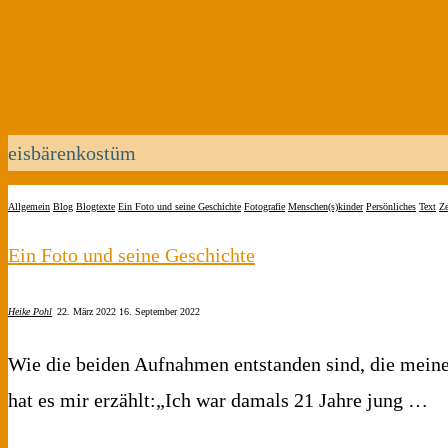
eisbärenkostüm
Allgemein
Blog
Blogtexte
Ein Foto und seine Geschichte
Fotografie
Menschen(s)kinder
Persönliches
Text
Ze
Ein Foto und seine Geschichte
Heike Pohl
22. März 2022
16. September 2022
Wie die beiden Aufnahmen entstanden sind, die meine M
hat es mir erzählt:„Ich war damals 21 Jahre jung …