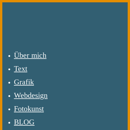
Zum
Inhalt
springen
Über mich
Text
Grafik
Webdesign
Fotokunst
BLOG