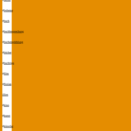
#
boheme
#
buch
#
buchbesprechung
#
buchempfehlung
#
bücher
#
buchtipp
#
film
#
florian
illies
#
kino
#
kunst
#
künstler