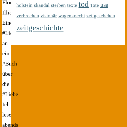
Florian
tod
usa
holstein
skandal
sterben
texte
Tote
Illies.
verbrechen
visionär
wagenknecht
zeitgeschehen
Eine
zeitgeschichte
#Liebeserklärung
an
ein
#Buch
über
die
#Liebe
Ich
lese
abends