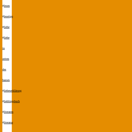
#
lesen
#
lesetipp
#
liebe
#
liebe
in
zeiten
des
hasses
#
liebeserklärung
#
lieblingsbuch
#
literaten
#
literatur