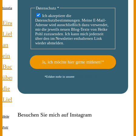
Datenschutz
*
hinterlassen
Ich akzeptiere die
Datenschutzbestimmungen. Meine E-Mail-
Eine
Adresse wird ausschließlich dazu verwendet,
mir die jeweils neuen Blog-Texte von Heike
Liebeserklärung
Pohl zuzusenden. Ich kann mich jederzeit
über den im Newsletter enthaltenen Link
wieder abmelden.
an
ein
Buch
über
*
Erfahre mehr in unserer
Datenschutzerklärung
die
Liebe
Besuchen Sie mich auf Instagram
Heike
Pohl