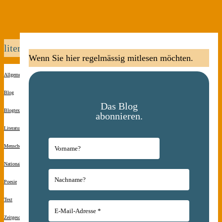
literaten
Wenn Sie hier regelmässig mitlesen möchten.
Allgemein
Blog
Das Blog
Blogtexte
abonnieren.
Literatur
Menschen(s)kinder
Nationalsozialismus
Poesie
Text
Zeitgeschichte
Kommentar