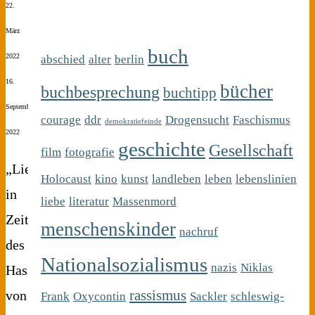
22.
März
buch
2022
abschied
alter
berlin
16.
bücher
buchbesprechung
buchtipp
September
courage
ddr
Drogensucht
Faschismus
demokratiefeinde
2022
geschichte
Gesellschaft
film
fotografie
„Liebe
Holocaust
kino
kunst
landleben
leben
lebenslinien
in
liebe
literatur
Massenmord
Zeiten
menschenskinder
nachruf
des
Nationalsozialismus
nazis
Niklas
Hasses“
rassismus
von
Frank
Oxycontin
Sackler
schleswig-