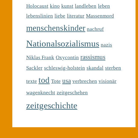
Holocaust
kino
kunst
landleben
leben
lebenslinien
liebe
literatur
Massenmord
menschenskinder
nachruf
Nationalsozialismus
nazis
rassismus
Niklas Frank
Oxycontin
Sackler
schleswig-holstein
skandal
sterben
tod
usa
texte
Tote
verbrechen
visionär
wagenknecht
zeitgeschehen
zeitgeschichte