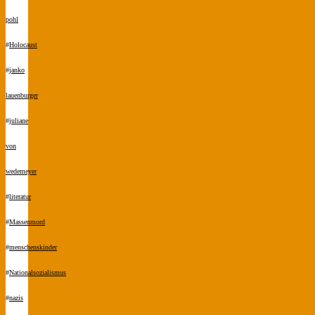
pohl
#
Holocaust
#
janko
lauenburger
#
juliane
von
wedemeyer
#
literatur
#
Massenmord
#
menschenskinder
#
Nationalsozialismus
#
nazis