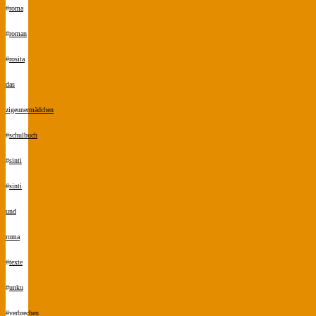
#
roma
#
roman
#
rosita
das
zigeunermädchen
#
schulbuch
#
sinti
#
sinti
und
roma
#
texte
#
unku
#
verbrechen