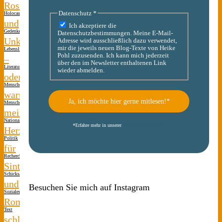
Rosita
Datenschutz
*
Holocaust-
und
Ich akzeptiere die
Gedenken
Datenschutzbestimmungen. Meine E-Mail-
Unku
Adresse wird ausschließlich dazu verwendet,
mir die jeweils neuen Blog-Texte von Heike
Lebenslinien
Pohl zuzusenden. Ich kann mich jederzeit
–
über den im Newsletter enthaltenen Link
Literatur
wieder abmelden.
oder
Menschen(s)kinder
warum
Menschen(s)kinder
mein
Nationalsozialismus
*
Erfahre mehr in unserer
Datenschutzerklärung
Herz
Politik
für
Recherche
Sinti
Schicksale
und
Besuchen Sie mich auf Instagram
Soziales
Roma
Text
schlägt