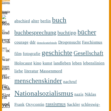
Zeitgeschichte
Kommentar
hinterlassen
Heike
buch
abschied
alter
berlin
Pohl
bücher
buchbesprechung
12.
buchtipp
September
courage
ddr
Drogensucht
Faschismus
demokratiefeinde
2022
geschichte
Gesellschaft
film
fotografie
15.
Holocaust
kino
kunst
landleben
leben
lebenslinien
August
liebe
literatur
Massenmord
2023
menschenskinder
nachruf
Unku
Nationalsozialismus
nazis
Niklas
ist
rassismus
Frank
Oxycontin
Sackler
schleswig-
Z633,