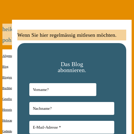
heike
Wenn Sie hier regelmässig mitlesen möchten.
pohl
Allgemein
Das Blog
Blog
abonnieren.
Blogtexte
Buchbesprechungen
Gesellschaft
Historisches
Holocaust-
Gedenken