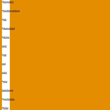
#
biographie
#
buchbesprechung
#
ddr
#
deutschland
#
drittes
reich
#
ede
und
unku
#
erna
lauenburger
#
geschichten
#
heike