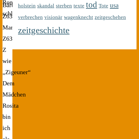
tod
usa
Bärbel
holstein
skandal
sterben
texte
Tote
Z634,
verbrechen
visionär
wagenknecht
zeitgeschehen
Marie
zeitgeschichte
Z635.
Z
wie
„Zigeuner“
Dem
Mädchen
Rosita
bin
ich
als