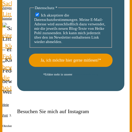
Sacheen
Datenschutz
*
Zeitgeschichte
Kommentar
Littlefeather
Ich akzeptiere die
hinterlassen
Datenschutzbestimmungen. Meine E-Mail-
–
Adresse wird ausschließlich dazu verwendet,
mir die jeweils neuen Blog-Texte von Heike
Pohl zuzusenden. Ich kann mich jederzeit
eine
über den im Newsletter enthaltenen Link
wieder abmelden.
„Kleine
Feder“
bewegt
*
Erfahre mehr in unserer
Datenschutzerklärung
die
Welt
Heike
Besuchen Sie mich auf Instagram
Pohl
3.
Oktober