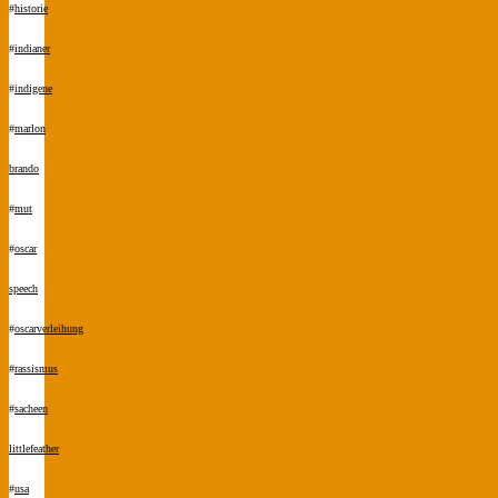
#
historie
#
indianer
#
indigene
#
marlon
brando
#
mut
#
oscar
speech
#
oscarverleihung
#
rassismus
#
sacheen
littlefeather
#
usa