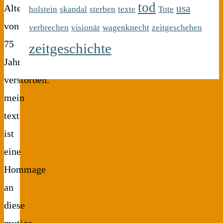
tod
usa
Alter
holstein
skandal
sterben
texte
Tote
von
verbrechen
visionär
wagenknecht
zeitgeschehen
75
zeitgeschichte
Jahren
verstorben.
mein
text
ist
eine
Hommage
an
diese
mutige