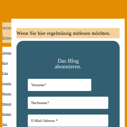
wounded
Wenn Sie hier regelmässig mitlesen möchten.
knee
Allgemein
Das Blog
Blog
abonnieren.
Film
Gesellschaft
Historisches
Menschen(s)kinder
Recherche
Text