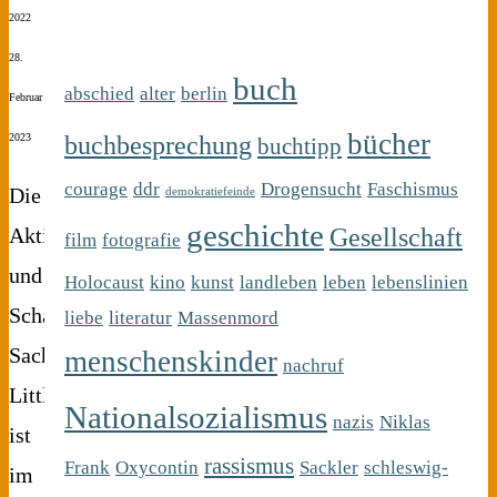
2022
28.
buch
abschied
alter
berlin
Februar
bücher
buchbesprechung
2023
buchtipp
courage
ddr
Drogensucht
Faschismus
Die
demokratiefeinde
geschichte
Gesellschaft
Aktivistin
film
fotografie
und
Holocaust
kino
kunst
landleben
leben
lebenslinien
Schauspielerin
liebe
literatur
Massenmord
Sacheen
menschenskinder
nachruf
Littlefeather
Nationalsozialismus
nazis
Niklas
ist
rassismus
Frank
Oxycontin
Sackler
schleswig-
im