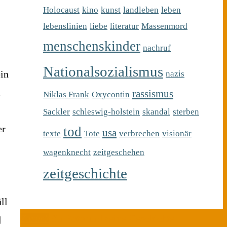
Holocaust
kino
kunst
landleben
leben
lebenslinien
liebe
literatur
Massenmord
menschenskinder
nachruf
Nationalsozialismus
ein
nazis
m
rassismus
Niklas Frank
Oxycontin
Sackler
schleswig-holstein
skandal
sterben
er
tod
usa
texte
Tote
verbrechen
visionär
wagenknecht
zeitgeschehen
zeitgeschichte
ll
Zurück
Ein Foto und seine Geschichte
d