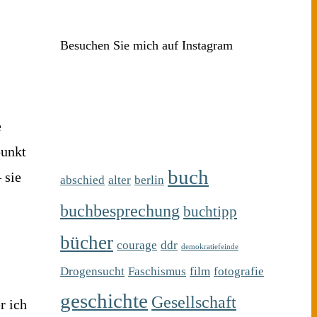
Besuchen Sie mich auf Instagram
e
punkt
buch
 sie
abschied
alter
berlin
buchbesprechung
buchtipp
bücher
courage
ddr
demokratiefeinde
Drogensucht
Faschismus
film
fotografie
geschichte
Gesellschaft
r ich