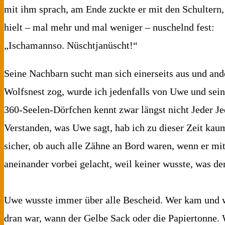
mit ihm sprach, am Ende zuckte er mit den Schultern, 
hielt – mal mehr und mal weniger – nuschelnd fest:
„Ischamannso. Nüschtjanüscht!“
Seine Nachbarn sucht man sich einerseits aus und ande
Wolfsnest zog, wurde ich jedenfalls von Uwe und sei
360-Seelen-Dörfchen kennt zwar längst nicht Jeder Jed
Verstanden, was Uwe sagt, hab ich zu dieser Zeit kau
sicher, ob auch alle Zähne an Bord waren, wenn er mit
aneinander vorbei gelacht, weil keiner wusste, was der
Uwe wusste immer über alle Bescheid. Wer kam und 
dran war, wann der Gelbe Sack oder die Papiertonne.