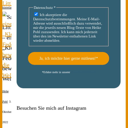
Littlefeather
Datenschutz
*
hinterlassen
–
Ich akzeptiere die
Datenschutzbestimmungen. Meine E-Mail-
eine
Adresse wird ausschließlich dazu verwendet,
mir die jeweils neuen Blog-Texte von Heike
Pohl zuzusenden. Ich kann mich jederzeit
„Kleine
über den im Newsletter enthaltenen Link
wieder abmelden.
Feder“
bewegt
die
*
Erfahre mehr in unserer
Datenschutzerklärung
Welt
Heike
Pohl
3.
Besuchen Sie mich auf Instagram
Oktober
2022