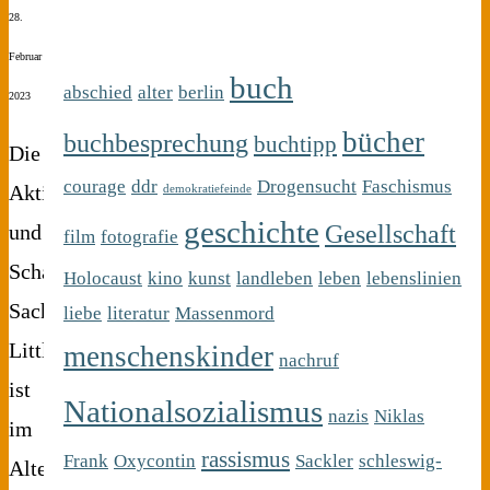
28.
Februar
buch
abschied
alter
berlin
2023
bücher
buchbesprechung
buchtipp
Die
courage
ddr
Drogensucht
Faschismus
Aktivistin
demokratiefeinde
geschichte
Gesellschaft
und
film
fotografie
Schauspielerin
Holocaust
kino
kunst
landleben
leben
lebenslinien
Sacheen
liebe
literatur
Massenmord
Littlefeather
menschenskinder
nachruf
ist
Nationalsozialismus
nazis
Niklas
im
rassismus
Frank
Oxycontin
Sackler
schleswig-
Alter