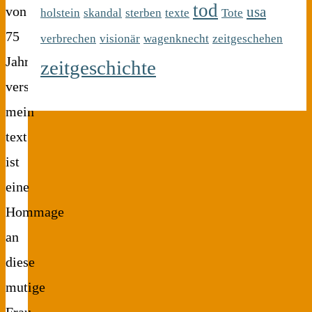
tod
usa
von
holstein
skandal
sterben
texte
Tote
75
verbrechen
visionär
wagenknecht
zeitgeschehen
Jahren
zeitgeschichte
verstorben.
mein
text
ist
eine
Hommage
an
diese
mutige
Frau,