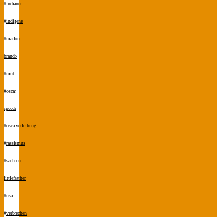
#
indianer
#
indigene
#
marlon
brando
#
mut
#
oscar
speech
#
oscarverleihung
#
rassismus
#
sacheen
littlefeather
#
usa
#
verbrechen