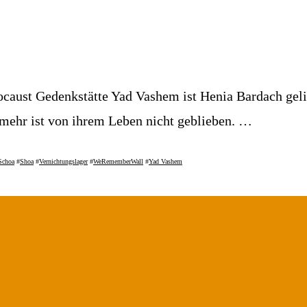
ocaust Gedenkstätte Yad Vashem ist Henia Bardach geli
ehr ist von ihrem Leben nicht geblieben. …
Schoa
#
Shoa
#
Vernichtungslager
#
WeRememberWall
#
Yad Vashem