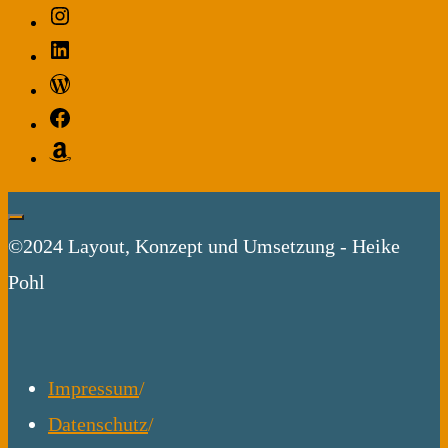
Instagram
Bardach
LinkedIn
–
WordPress
ein
Facebook
Kinderschicksal
Amazon
des
Holocaust"
©2024 Layout, Konzept und Umsetzung - Heike
Pohl
Impressum
/
Datenschutz
/