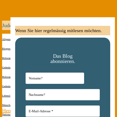
Judenverfolgung
Wenn Sie hier regelmässig mitlesen möchten.
Allgemein
Blogtexte
Das Blog
Holocaust-
abonnieren.
Gedenken
Holocaust-
Gedenken
Lebenslinien
Menschen(s)kinder
Henia
Nationalsozialismus