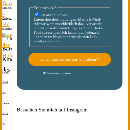
Bardach
Datenschutz
*
Schicksale
–
Ich akzeptiere die
Zeitgeschichte
Kommentar
Datenschutzbestimmungen. Meine E-Mail-
ein
Adresse wird ausschließlich dazu verwendet,
mir die jeweils neuen Blog-Texte von Heike
hinterlassen
Pohl zuzusenden. Ich kann mich jederzeit
Kinderschicksal
über den im Newsletter enthaltenen Link
wieder abmelden.
des
Holocaust
Heike
*
Erfahre mehr in unserer
Datenschutzerklärung
Pohl
28.
Januar
Besuchen Sie mich auf Instagram
2022
27.