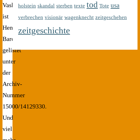
tod
usa
Vashem
holstein
skandal
sterben
texte
Tote
ist
verbrechen
visionär
wagenknecht
zeitgeschehen
Henia
zeitgeschichte
Bardach
gelistet
unter
der
Archiv-
Nummer
15000/14129330.
Und
viel
mehr