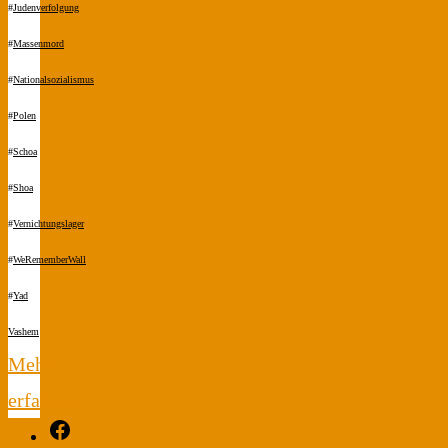
#
Judenverfolgung
#
Massenmord
#
Nationalsozialismus
#
Polen
#
Schoa
#
Shoa
#
Vernichtungslager
#
WeRememberWall
#
Yad
Vashem
Mehr
erfahren
Facebook
"Henia