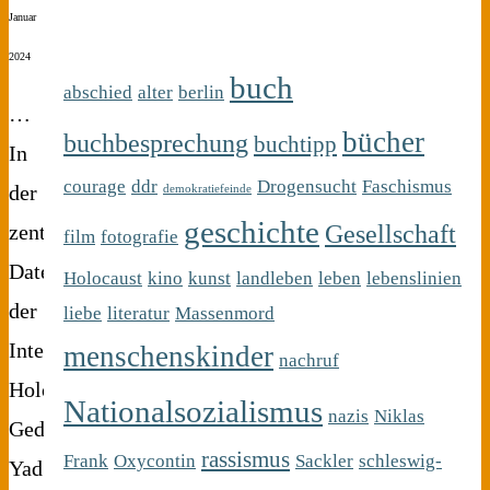
Januar
2024
buch
abschied
alter
berlin
…
bücher
buchbesprechung
buchtipp
In
courage
ddr
Drogensucht
Faschismus
der
demokratiefeinde
geschichte
Gesellschaft
zentralen
film
fotografie
Datenbank
Holocaust
kino
kunst
landleben
leben
lebenslinien
der
liebe
literatur
Massenmord
Internationalen
menschenskinder
nachruf
Holocaust
Nationalsozialismus
nazis
Niklas
Gedenkstätte
rassismus
Frank
Oxycontin
Sackler
schleswig-
Yad