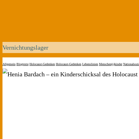
Vernichtungslager
Allgemein
Blogtexte
Holocaust-Gedenken
Holocaust-Gedenken
Lebenslinien
Menschen(s)kinder
Nationalsoz