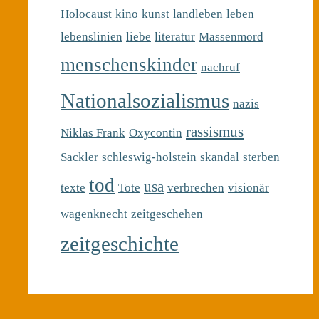
Holocaust
kino
kunst
landleben
leben
lebenslinien
liebe
literatur
Massenmord
menschenskinder
nachruf
Nationalsozialismus
nazis
rassismus
Niklas Frank
Oxycontin
Sackler
schleswig-holstein
skandal
sterben
tod
usa
texte
Tote
verbrechen
visionär
wagenknecht
zeitgeschehen
zeitgeschichte