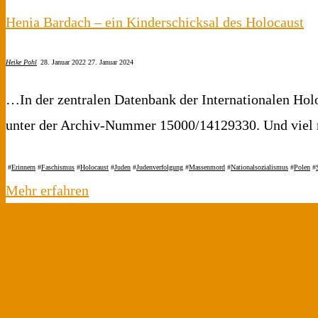
Henia Bardach – ein Kinderschicksal des Holocaust
Heike Pohl
28. Januar 2022
27. Januar 2024
…In der zentralen Datenbank der Internationalen Hol
unter der Archiv-Nummer 15000/14129330. Und viel m
#
Erinnern
#
Faschismus
#
Holocaust
#
Juden
#
Judenverfolgung
#
Massenmord
#
Nationalsozialismus
#
Polen
#
"Henia
Mehr erfahren
Bardach
–
ein
Kinderschicksal
des