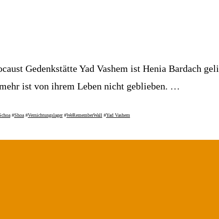
ocaust Gedenkstätte Yad Vashem ist Henia Bardach geli
ehr ist von ihrem Leben nicht geblieben. …
Schoa
#
Shoa
#
Vernichtungslager
#
WeRememberWall
#
Yad Vashem