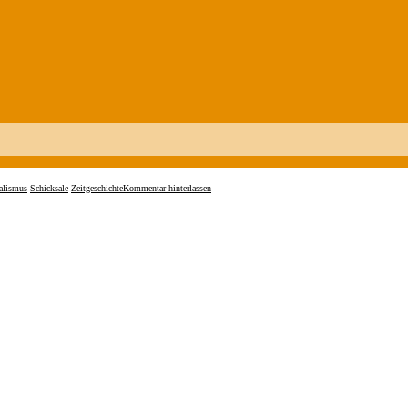
ialismus
Schicksale
Zeitgeschichte
Kommentar hinterlassen