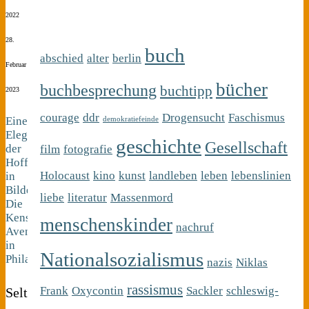
2022
28.
buch
abschied
alter
berlin
Februar
bücher
buchbesprechung
buchtipp
2023
courage
ddr
Drogensucht
Faschismus
Eine
demokratiefeinde
Elegie
geschichte
Gesellschaft
der
film
fotografie
Hoffnungslosigkeit
Holocaust
kino
kunst
landleben
leben
lebenslinien
in
Bildern:
liebe
literatur
Massenmord
Die
Kensington
menschenskinder
nachruf
Avenue
in
Nationalsozialismus
Philadelphia
nazis
Niklas
rassismus
Frank
Oxycontin
Sackler
schleswig-
Selten