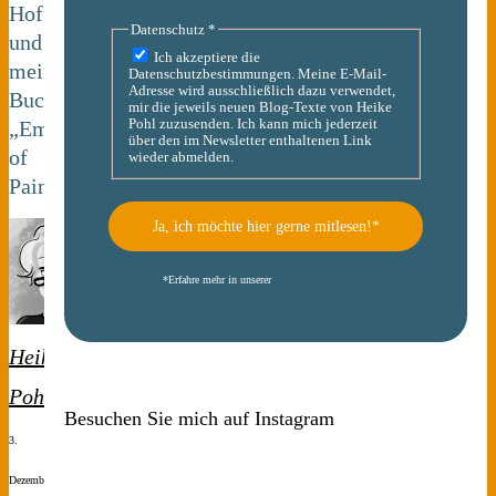
Hoffnungslosigkeit
Datenschutz
*
und
Ich akzeptiere die
mein
Datenschutzbestimmungen. Meine E-Mail-
Adresse wird ausschließlich dazu verwendet,
Buchtipp
mir die jeweils neuen Blog-Texte von Heike
Pohl zuzusenden. Ich kann mich jederzeit
„Empire
über den im Newsletter enthaltenen Link
of
wieder abmelden.
Pain“
*
Erfahre mehr in unserer
Datenschutzerklärung
Heike
Pohl
Besuchen Sie mich auf Instagram
3.
Dezember