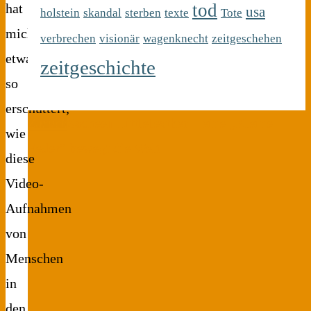
tod
hat
usa
holstein
skandal
sterben
texte
Tote
mich
verbrechen
visionär
wagenknecht
zeitgeschehen
etwas
zeitgeschichte
so
erschüttert,
Zurück
Sacheen Littlefeather – eine „Kleine
wie
Feder“ bewegt die Welt
diese
Video-
Aufnahmen
von
Menschen
in
den