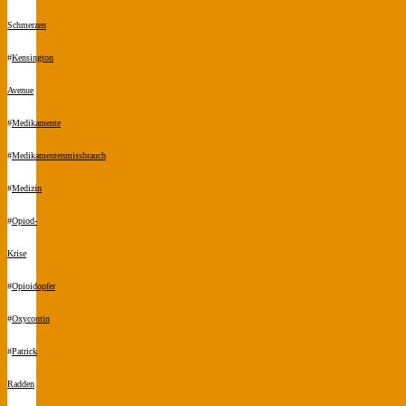
Schmerzen
#
Kensington
Avenue
#
Medikamente
#
Medikamentenmissbrauch
#
Medizin
#
Opiod-
Krise
#
Opioidopfer
#
Oxycontin
#
Patrick
Radden