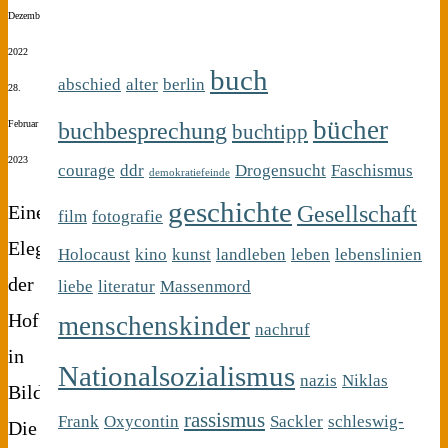
Dezember
2022
buch
abschied
alter
berlin
28.
bücher
buchbesprechung
Februar
buchtipp
2023
courage
ddr
Drogensucht
Faschismus
demokratiefeinde
geschichte
Gesellschaft
Eine
film
fotografie
Elegie
Holocaust
kino
kunst
landleben
leben
lebenslinien
der
liebe
literatur
Massenmord
Hoffnungslosigkeit
menschenskinder
nachruf
in
Nationalsozialismus
nazis
Niklas
Bildern:
rassismus
Frank
Oxycontin
Sackler
schleswig-
Die