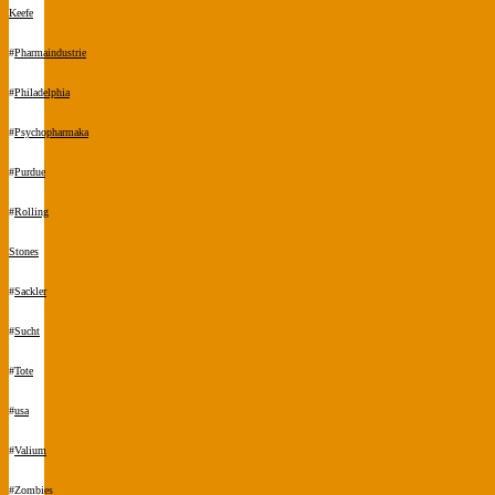
Keefe
#
Pharmaindustrie
#
Philadelphia
#
Psychopharmaka
#
Purdue
#
Rolling
Stones
#
Sackler
#
Sucht
#
Tote
#
usa
#
Valium
#
Zombies