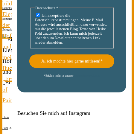
bildhafte
Datenschutz
*
Schicksale
Elegie
Ich akzeptiere die
Soziales
Datenschutzbestimmungen. Meine E-Mail-
der
Adresse wird ausschließlich dazu verwendet,
mir die jeweils neuen Blog-Texte von Heike
Zeitgeist
1 Kommentar
Pohl zuzusenden. Ich kann mich jederzeit
Hoffnungslosigkeit
über den im Newsletter enthaltenen Link
wieder abmelden.
und
mein
Buchtipp
*
Erfahre mehr in unserer
Datenschutzerklärung
„Empire
of
Pain“
Besuchen Sie mich auf Instagram
Heike
Pohl
3.