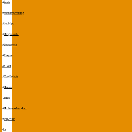
#
Ärzte
#
buchbesprechung
#
buchtipp
#
Drogensucht
#
Drogentote
#
Empire
of Pain
#
Gesellschaft
#
Hanser
Verlag
#
Hoffnungslosigkeit
#
Imperium
der