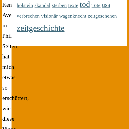
tod
usa
Kensington
holstein
skandal
sterben
texte
Tote
Avenue
verbrechen
visionär
wagenknecht
zeitgeschehen
in
zeitgeschichte
Philadelphia
Selten
hat
mich
etwas
so
erschüttert,
wie
diese
Video-