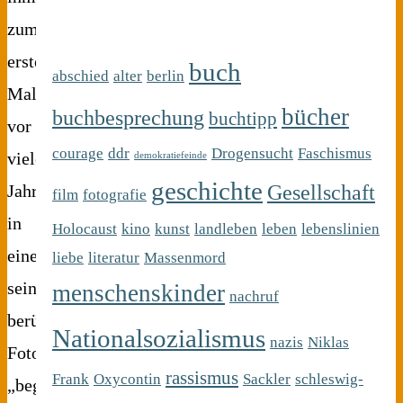
zum
ersten
buch
abschied
alter
berlin
Mal
bücher
buchbesprechung
buchtipp
vor
courage
ddr
Drogensucht
Faschismus
vielen
demokratiefeinde
geschichte
Gesellschaft
Jahren
film
fotografie
in
Holocaust
kino
kunst
landleben
leben
lebenslinien
einem
liebe
literatur
Massenmord
seiner
menschenskinder
nachruf
berühmtesten
Nationalsozialismus
nazis
Niklas
Fotos
rassismus
Frank
Oxycontin
Sackler
schleswig-
„begegnet“