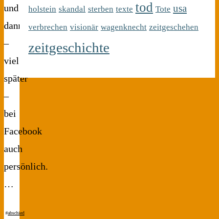
tod
usa
und
holstein
skandal
sterben
texte
Tote
dann
verbrechen
visionär
wagenknecht
zeitgeschehen
–
zeitgeschichte
viel
später
–
bei
Facebook
auch
persönlich.
…
#
abschied