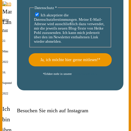
Langer
Datenschutz
*
Ich akzeptiere die
Datenschutzbestimmungen. Meine E-Mail-
Heike
Adresse wird ausschließlich dazu verwendet,
mir die jeweils neuen Blog-Texte von Heike
Pohl
Pohl zuzusenden. Ich kann mich jederzeit
über den im Newsletter enthaltenen Link
22.
wieder abmelden.
März
2022
16.
*
Erfahre mehr in unserer
Datenschutzerklärung
September
2022
Ich
Besuchen Sie mich auf Instagram
bin
ihm