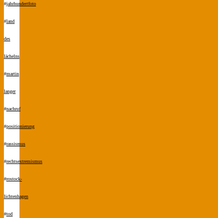
#
jahrhundertfoto
#
land
des
lächelns
#
martin
langer
#
nachruf
#
positionierung
#
rassismus
#
rechtsextremismus
#
rostock-
lichtenhagen
#
tod