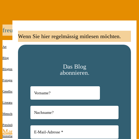
freundschaft
Wenn Sie hier regelmässig mitlesen möchten.
Art
Blog
Das Blog
Blogtexte
abonnieren.
Fotografie
Gesellschaft
Literatur
Menschen(s)kinder
Persönliches
Kommentar
Martin
hinterlassen