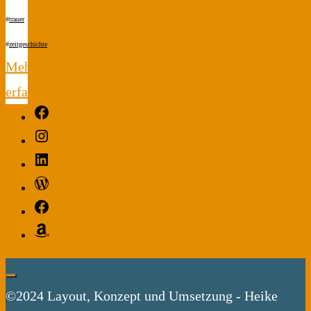
#
trauer
#
zeitgeschichte
Mehr
erfahren
Facebook
"Martin
Instagram
Langer"
LinkedIn
WordPress
Facebook
Amazon
©2024 Layout, Konzept und Umsetzung - Heike