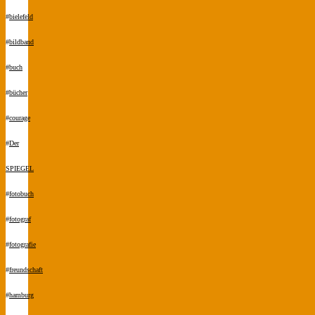
#
bielefeld
#
bildband
#
buch
#
bücher
#
courage
#
Der
SPIEGEL
#
fotobuch
#
fotograf
#
fotografie
#
freundschaft
#
hamburg