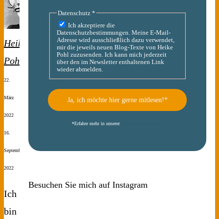
Datenschutz
*
Ich akzeptiere die
Datenschutzbestimmungen. Meine E-Mail-
Adresse wird ausschließlich dazu verwendet,
Heike
mir die jeweils neuen Blog-Texte von Heike
Pohl zuzusenden. Ich kann mich jederzeit
Pohl
über den im Newsletter enthaltenen Link
wieder abmelden.
22.
März
2022
*
Erfahre mehr in unserer
Datenschutzerklärung
16.
September
2022
Besuchen Sie mich auf Instagram
Ich
bin