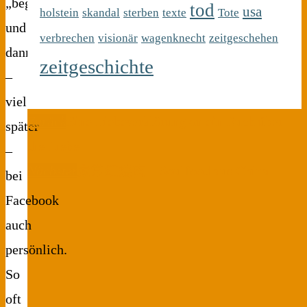
„begegnet“
tod
usa
holstein
skandal
sterben
texte
Tote
und
verbrechen
visionär
wagenknecht
zeitgeschehen
dann
zeitgeschichte
–
viel
Zurück
Eine Liebeserklärung an ein Buch über
später
die Liebe
–
Nächster
家常紅燒肉 – Soulfood aus China
bei
Facebook
auch
persönlich.
So
oft