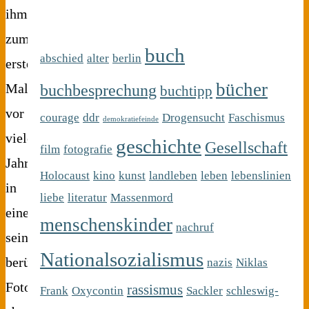
ihm
zum
buch
abschied
alter
berlin
ersten
bücher
buchbesprechung
Mal
buchtipp
vor
courage
ddr
Drogensucht
Faschismus
demokratiefeinde
vielen
geschichte
Gesellschaft
film
fotografie
Jahren
Holocaust
kino
kunst
landleben
leben
lebenslinien
in
liebe
literatur
Massenmord
einem
menschenskinder
nachruf
seiner
Nationalsozialismus
berühmtesten
nazis
Niklas
Fotos
rassismus
Frank
Oxycontin
Sackler
schleswig-