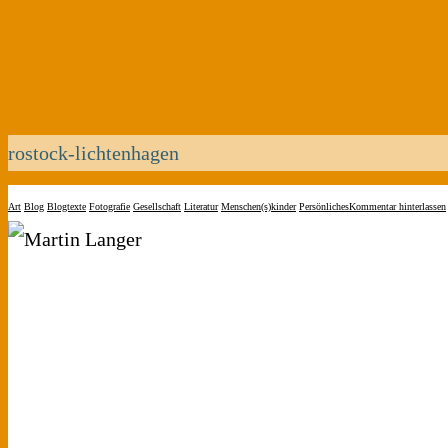
rostock-lichtenhagen
Art
Blog
Blogtexte
Fotografie
Gesellschaft
Literatur
Menschen(s)kinder
Persönliches
Kommentar hinterlassen