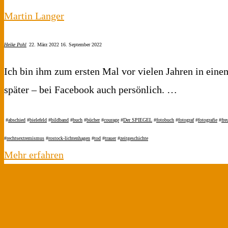
Martin Langer
Heike Pohl
22. März 2022
16. September 2022
Ich bin ihm zum ersten Mal vor vielen Jahren in eine
später – bei Facebook auch persönlich. …
#
abschied
#
bielefeld
#
bildband
#
buch
#
bücher
#
courage
#
Der SPIEGEL
#
fotobuch
#
fotograf
#
fotografie
#
fre
#
rechtsextremismus
#
rostock-lichtenhagen
#
tod
#
trauer
#
zeitgeschichte
"Martin
Mehr erfahren
Langer"