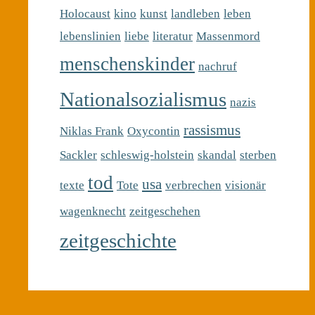
Holocaust
kino
kunst
landleben
leben
lebenslinien
liebe
literatur
Massenmord
menschenskinder
nachruf
Nationalsozialismus
nazis
rassismus
Niklas Frank
Oxycontin
Sackler
schleswig-holstein
skandal
sterben
tod
usa
texte
Tote
verbrechen
visionär
wagenknecht
zeitgeschehen
zeitgeschichte