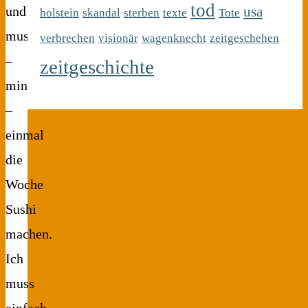
tod
usa
und
holstein
skandal
sterben
texte
Tote
muss
verbrechen
visionär
wagenknecht
zeitgeschehen
–
zeitgeschichte
mindestens!
–
einmal
die
Woche
Sushi
machen.
Ich
muss
einfach,