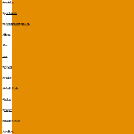
#
genießen
#
geschmack
#
geschmacksexplosion
#
Hong
Shao
Rou
#
ingwer
#
kochen
#
köstlichkeit
#
lecker
#
rezepte
#
scheinefleisch
#
soulfood