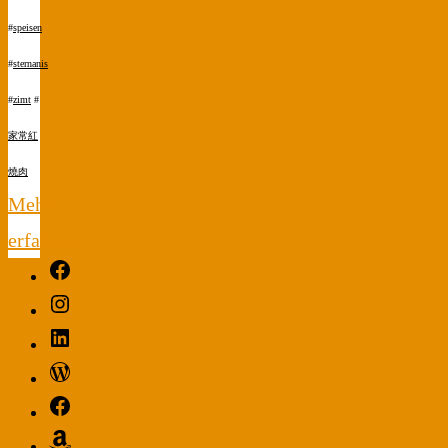
#
speisen
#
sternanis
#
zimt
#
家常紅
燒肉
Mehr
erfahren
Facebook
"家
Instagram
常
LinkedIn
紅
WordPress
燒
Facebook
肉
Amazon