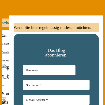
scheinefleisch
Wenn Sie hier regelmässig mitlesen möchten.
Blog
Blogtexte
Das Blog
Souldfood
Kommentar
abonnieren.
hinterlassen
家