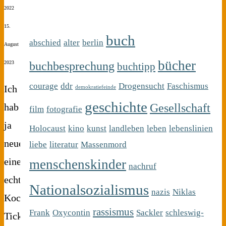
2022
15.
buch
abschied
alter
berlin
August
bücher
buchbesprechung
2023
buchtipp
courage
ddr
Drogensucht
Faschismus
Ich
demokratiefeinde
geschichte
Gesellschaft
hab
film
fotografie
ja
Holocaust
kino
kunst
landleben
leben
lebenslinien
neuerdings
liebe
literatur
Massenmord
einen
menschenskinder
nachruf
echten
Nationalsozialismus
nazis
Niklas
Koch-
rassismus
Frank
Oxycontin
Sackler
schleswig-
Tick