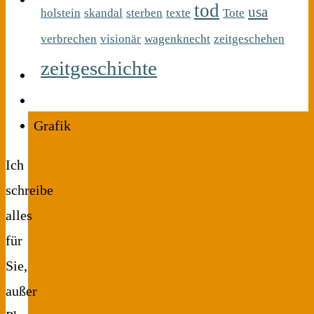
tod
usa
holstein
skandal
sterben
texte
Tote
und
verbrechen
visionär
wagenknecht
zeitgeschehen
Bild/Fotografie
zeitgeschichte
Webdesign
Retusche
Grafik
Ich
schreibe
alles
für
Sie,
außer