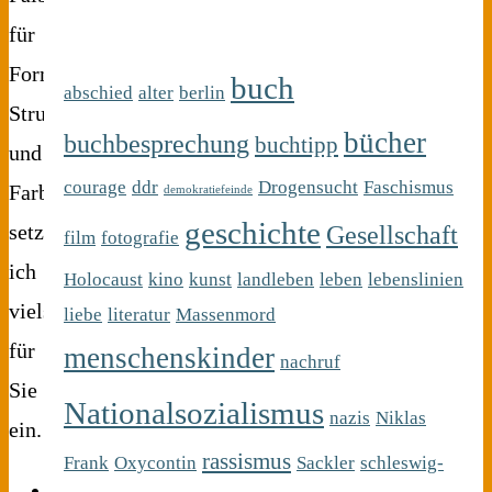
für
Formen,
buch
abschied
alter
berlin
Strukturen
bücher
buchbesprechung
buchtipp
und
courage
ddr
Drogensucht
Faschismus
Farben
demokratiefeinde
geschichte
setze
Gesellschaft
film
fotografie
ich
Holocaust
kino
kunst
landleben
leben
lebenslinien
vielseitig
liebe
literatur
Massenmord
für
menschenskinder
nachruf
Sie
Nationalsozialismus
nazis
Niklas
ein.
rassismus
Frank
Oxycontin
Sackler
schleswig-
Text