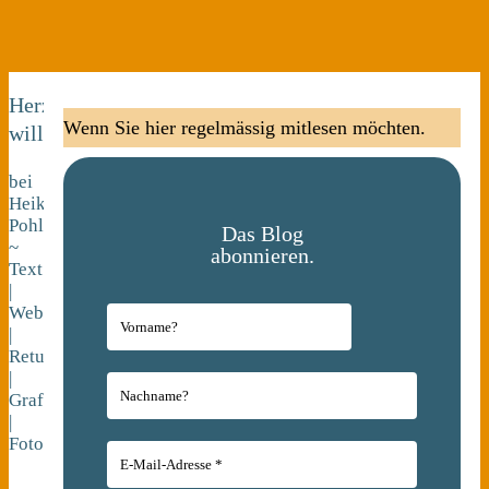
Herzlich
Wenn Sie hier regelmässig mitlesen möchten.
willkommen
bei
Heike
Pohl
Das Blog
~
abonnieren.
Text
|
Webdesign
|
Retusche
|
Grafik
|
Fotografie