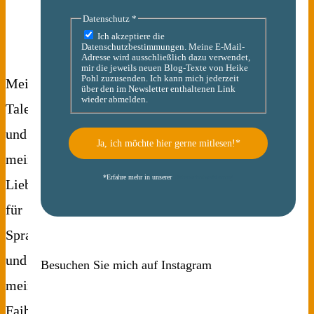
Datenschutz
*
Ich akzeptiere die
Datenschutzbestimmungen. Meine E-Mail-
Adresse wird ausschließlich dazu verwendet,
mir die jeweils neuen Blog-Texte von Heike
Pohl zuzusenden. Ich kann mich jederzeit
Mein
über den im Newsletter enthaltenen Link
wieder abmelden.
Talent
und
meine
*
Erfahre mehr in unserer
Datenschutzerklärung
Liebe
für
Sprache
und
Besuchen Sie mich auf Instagram
mein
Faible