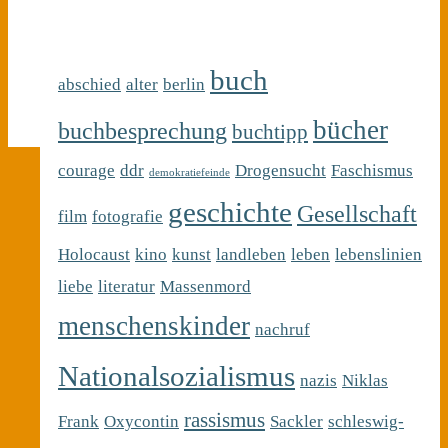
buch
abschied
alter
berlin
bücher
buchbesprechung
buchtipp
courage
ddr
Drogensucht
Faschismus
demokratiefeinde
geschichte
Gesellschaft
film
fotografie
Holocaust
kino
kunst
landleben
leben
lebenslinien
liebe
literatur
Massenmord
menschenskinder
nachruf
Nationalsozialismus
nazis
Niklas
rassismus
Frank
Oxycontin
Sackler
schleswig-